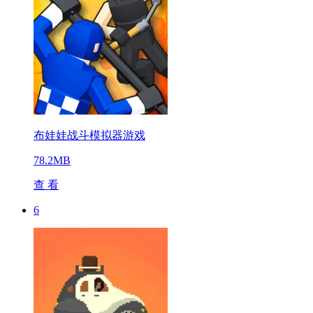
布娃娃战斗模拟器游戏
78.2MB
查 看
6