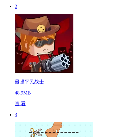
2
最强平民战士
48.9MB
查 看
3