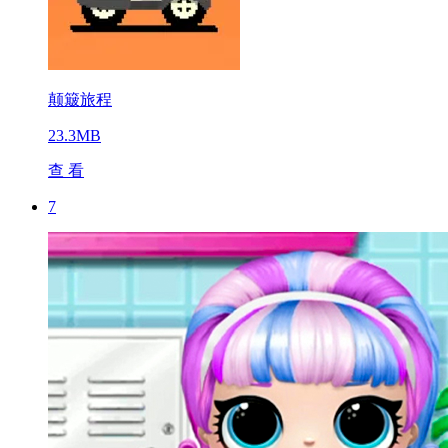
颠簸旅程
23.3MB
查 看
7