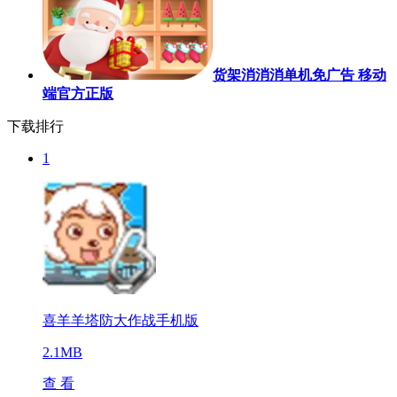
货架消消消单机免广告 移动
端官方正版
下载排行
1
喜羊羊塔防大作战手机版
2.1MB
查 看