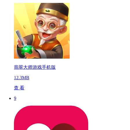
翡翠大师游戏手机版
12.3MB
查 看
9