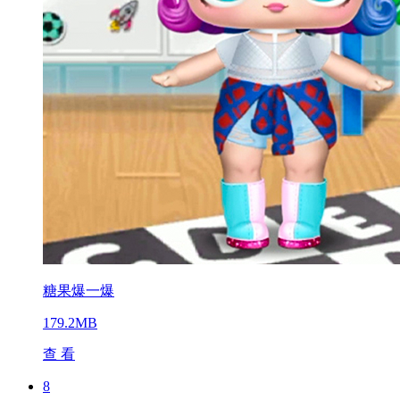
糖果爆一爆
179.2MB
查 看
8