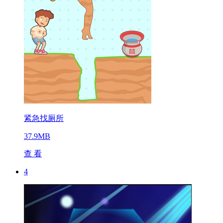
紧急找厕所
37.9MB
查 看
4