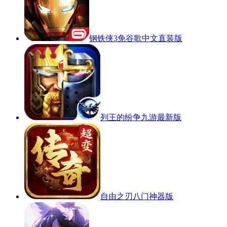
钢铁侠3免谷歌中文直装版
列王的纷争九游最新版
自由之刃八门神器版