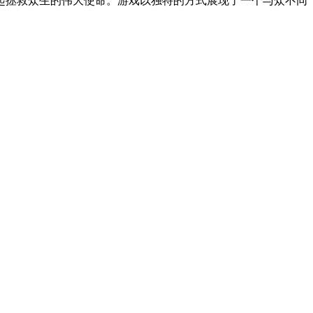
起拯救众生的伟大使命。游戏以独特的方式展现了一个与众不同