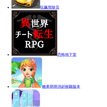
狂飙驾驶员
恐怖地下室
糖果萌萌消赵丽颖版本