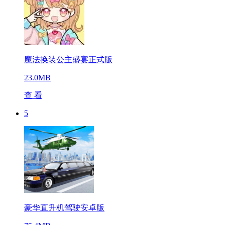
魔法换装公主盛宴正式版
23.0MB
查 看
5
豪华直升机驾驶安卓版