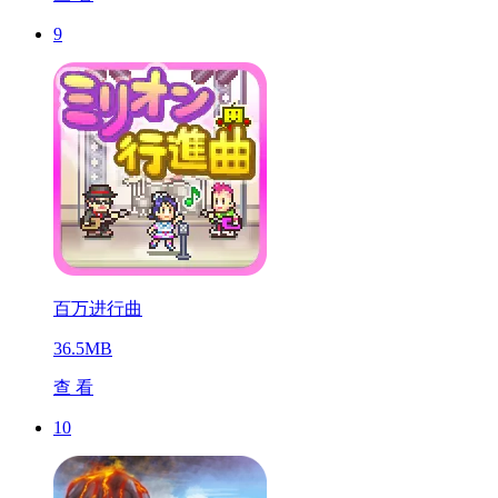
9
百万进行曲
36.5MB
查 看
10