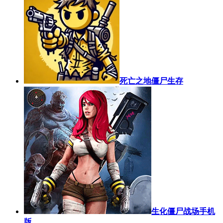
死亡之地僵尸生存
生化僵尸战场手机
版