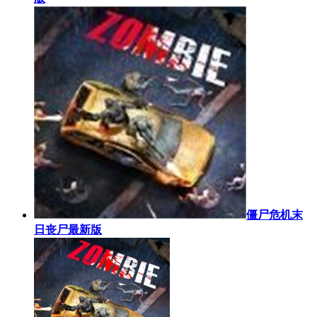
僵尸危机末
日丧尸最新版