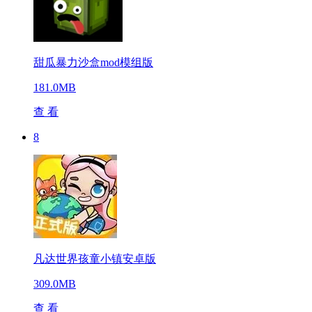
甜瓜暴力沙盒mod模组版
181.0MB
查 看
8
凡达世界孩童小镇安卓版
309.0MB
查 看