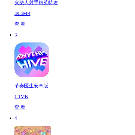
火柴人射手精英特攻
49.4MB
查 看
3
节奏医生安卓版
1.1MB
查 看
4