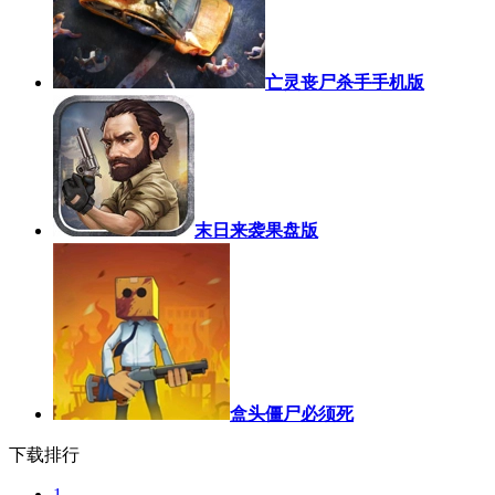
亡灵丧尸杀手手机版
末日来袭果盘版
盒头僵尸必须死
下载排行
1