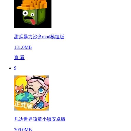
甜瓜暴力沙盒mod模组版
181.0MB
查 看
9
凡达世界孩童小镇安卓版
309.0MB