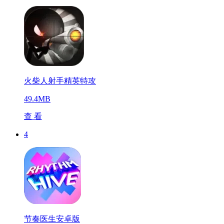
火柴人射手精英特攻
49.4MB
查 看
4
节奏医生安卓版