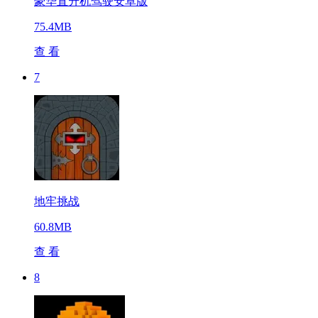
豪华直升机驾驶安卓版
75.4MB
查 看
7
地牢挑战
60.8MB
查 看
8