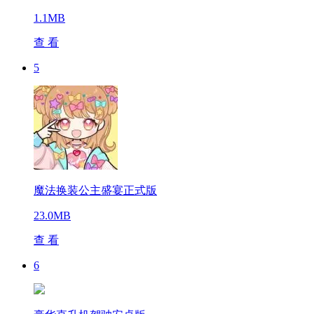
1.1MB
查 看
5
魔法换装公主盛宴正式版
23.0MB
查 看
6