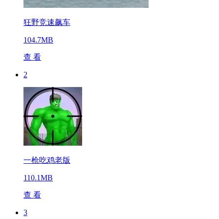
狂野竞速飙车
104.7MB
查 看
2
一枪吃鸡老版
110.1MB
查 看
3