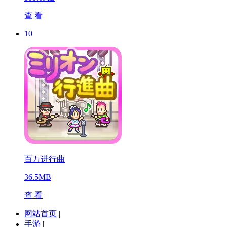
查 看
10
百万进行曲
36.5MB
查 看
网站首页
|
手游
|