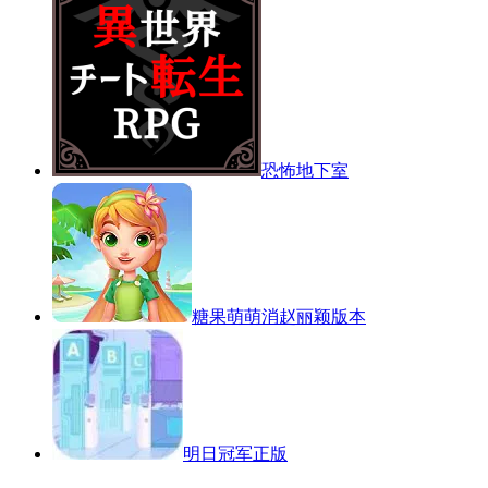
恐怖地下室
糖果萌萌消赵丽颖版本
明日冠军正版