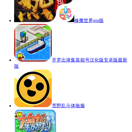
修魔世界gm版
开罗出港集装箱号汉化版安卓版最新
版
荒野乱斗体验服