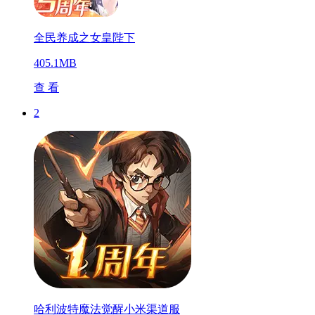
全民养成之女皇陛下
405.1MB
查 看
2
哈利波特魔法觉醒小米渠道服