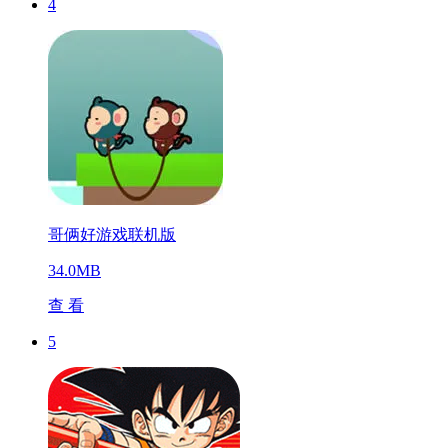
4
哥俩好游戏联机版
34.0MB
查 看
5