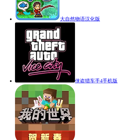
大自然物语汉化版
侠盗猎车手4手机版