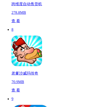
跨维度自动售货机
278.8MB
查 看
8
老爹沙威玛传奇
70.9MB
查 看
9