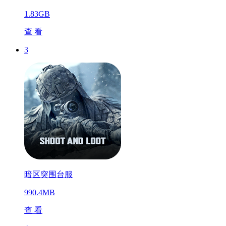
1.83GB
查 看
3
暗区突围台服
990.4MB
查 看