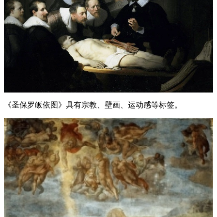
《圣保罗皈依图》具有宗教、壁画、运动感等标签。