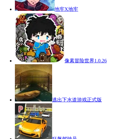
地牢X地牢
像素冒险世界1.0.26
逃出下水道游戏正式版
狂飙驾驶员