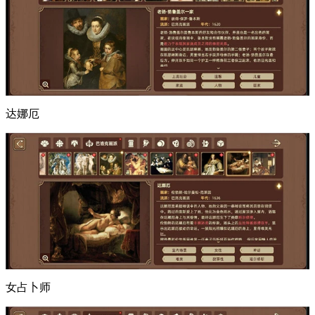
达娜厄
女占卜师