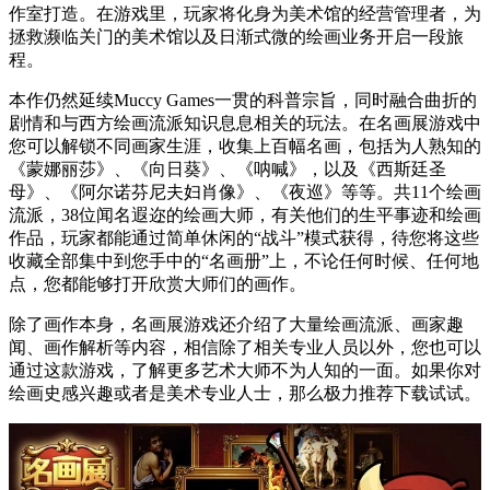
作室打造。在游戏里，玩家将化身为美术馆的经营管理者，为
拯救濒临关门的美术馆以及日渐式微的绘画业务开启一段旅
程。
本作仍然延续Muccy Games一贯的科普宗旨，同时融合曲折的
剧情和与西方绘画流派知识息息相关的玩法。在名画展游戏中
您可以解锁不同画家生涯，收集上百幅名画，包括为人熟知的
《蒙娜丽莎》、《向日葵》、《呐喊》，以及《西斯廷圣
母》、《阿尔诺芬尼夫妇肖像》、《夜巡》等等。共11个绘画
流派，38位闻名遐迩的绘画大师，有关他们的生平事迹和绘画
作品，玩家都能通过简单休闲的“战斗”模式获得，待您将这些
收藏全部集中到您手中的“名画册”上，不论任何时候、任何地
点，您都能够打开欣赏大师们的画作。
除了画作本身，名画展游戏还介绍了大量绘画流派、画家趣
闻、画作解析等内容，相信除了相关专业人员以外，您也可以
通过这款游戏，了解更多艺术大师不为人知的一面。如果你对
绘画史感兴趣或者是美术专业人士，那么极力推荐下载试试。