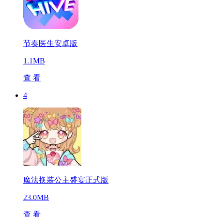
节奏医生安卓版
1.1MB
查 看
4
魔法换装公主盛宴正式版
23.0MB
查 看