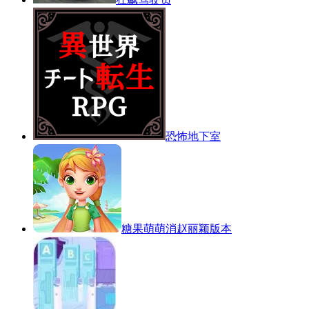
恐怖地下室
糖果萌萌消赵丽颖版本