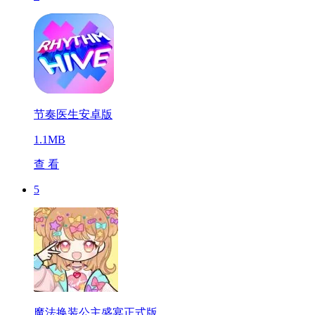
节奏医生安卓版
1.1MB
查 看
5
魔法换装公主盛宴正式版