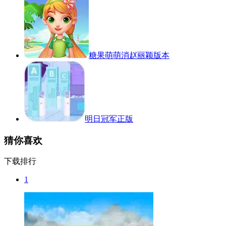
糖果萌萌消赵丽颖版本
明日冠军正版
猜你喜欢
下载排行
1