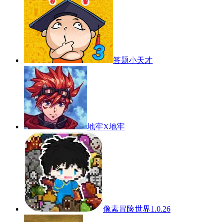
答题小天才
地牢X地牢
像素冒险世界1.0.26