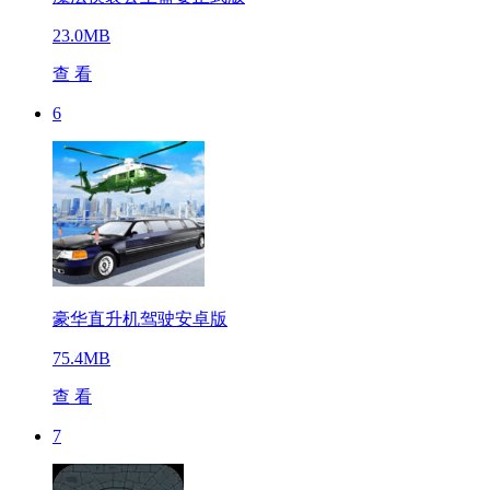
23.0MB
查 看
6
豪华直升机驾驶安卓版
75.4MB
查 看
7