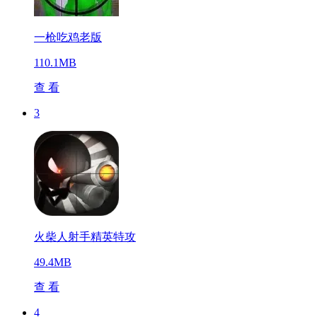
一枪吃鸡老版
110.1MB
查 看
3
火柴人射手精英特攻
49.4MB
查 看
4