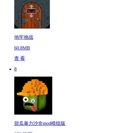
地牢挑战
60.8MB
查 看
8
甜瓜暴力沙盒mod模组版