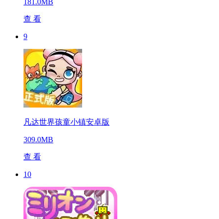
181.0MB
查 看
9
凡达世界孩童小镇安卓版
309.0MB
查 看
10