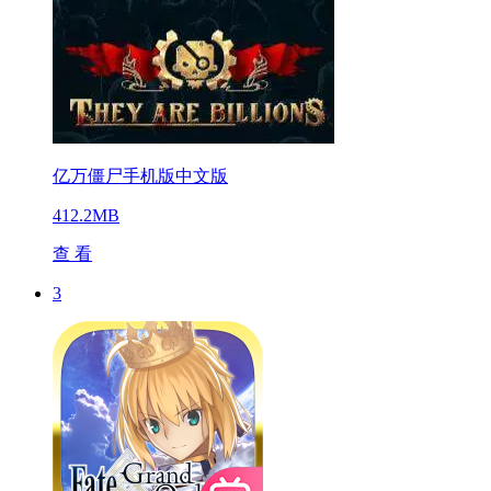
亿万僵尸手机版中文版
412.2MB
查 看
3