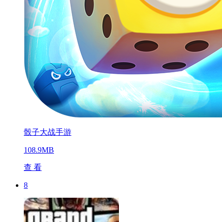
骰子大战手游
108.9MB
查 看
8