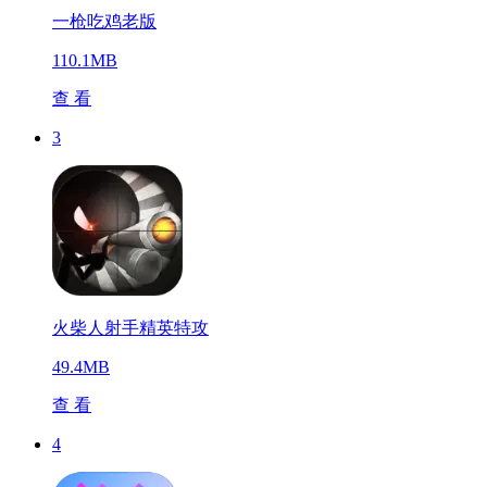
一枪吃鸡老版
110.1MB
查 看
3
火柴人射手精英特攻
49.4MB
查 看
4