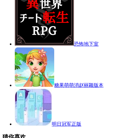
恐怖地下室
糖果萌萌消赵丽颖版本
明日冠军正版
猜你喜欢