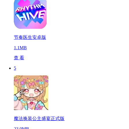
节奏医生安卓版
1.1MB
查 看
5
魔法换装公主盛宴正式版
23.0MB