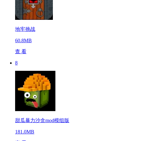
地牢挑战
60.8MB
查 看
8
甜瓜暴力沙盒mod模组版
181.0MB