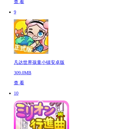
查 看
9
凡达世界孩童小镇安卓版
309.0MB
查 看
10