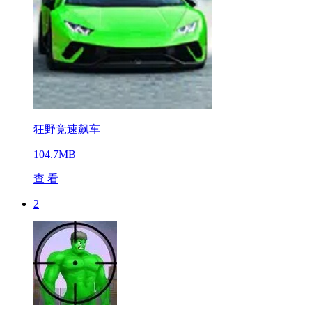
狂野竞速飙车
104.7MB
查 看
2