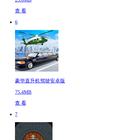
查 看
6
豪华直升机驾驶安卓版
75.4MB
查 看
7