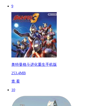
9
奥特曼格斗进化重生手机版
253.4MB
查 看
10