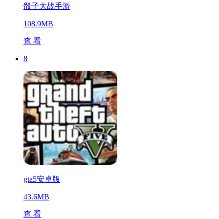
骰子大战手游
108.9MB
查 看
8
gta5安卓版
43.6MB
查 看