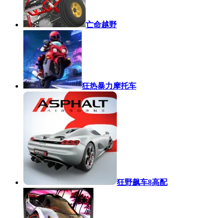
亡命越野
狂热暴力摩托车
狂野飙车8高配