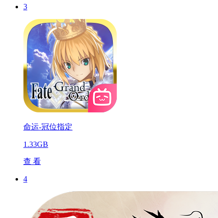
3
命运-冠位指定
1.33GB
查 看
4