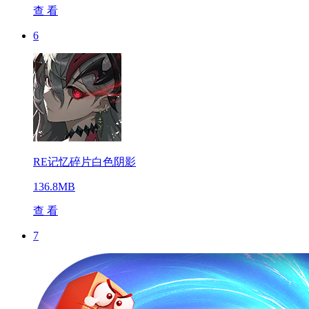
查 看
6
RE记忆碎片白色阴影
136.8MB
查 看
7