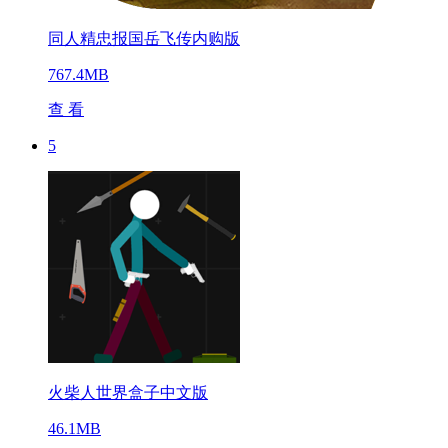
同人精忠报国岳飞传内购版
767.4MB
查 看
5
火柴人世界盒子中文版
46.1MB