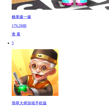
糖果爆一爆
179.2MB
查 看
5
翡翠大师游戏手机版