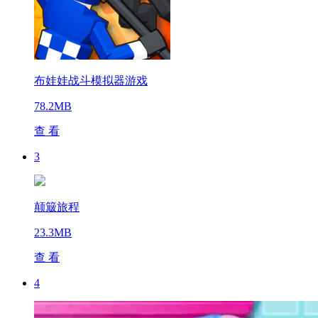
布娃娃战斗模拟器游戏
78.2MB
查 看
3
颠簸旅程
23.3MB
查 看
4