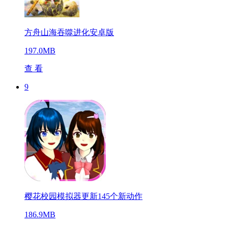
方舟山海吞噬进化安卓版
197.0MB
查 看
9
樱花校园模拟器更新145个新动作
186.9MB