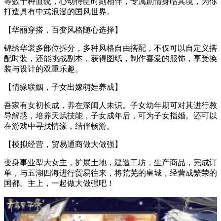
等数十种血统，心动侍臣时刻相伴，专属剧情身临其境，为你
打造具有中式浪漫的国风世界。
【华丽穿搭，百变风格随心选择】
锦绣华裳多部位拆分，多种风格自由搭配，不仅可以自定义搭
配时装，还能挑战副本，获得图纸，制作喜爱的服饰，享受换
装与设计的双重乐趣。
【情缘联姻，子女出嫁萌娃养成】
吾家有女初长成，养在深闺人未识。子女幼年期可对其进行教
导解惑，培养天赋技能，子女成年后，可为子女指婚。还可以
在游戏中寻找情缘，结伴畅游。
【模拟经营，贸易通商做大做强】
变身事业型大女主，扩展土地，建造工坊，生产商品，完成订
单，与五湖四海进行贸易往来，将荒芜的皇城，经营成繁荣的
国都。主上，一起做大做强吧！