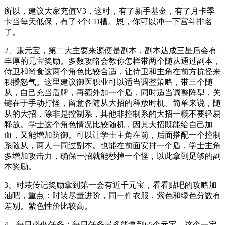
所以，建议大家充值V3，这时，有了新手基金，有了月卡季
卡当每天低保，有了3个CD槽。恩，你可以冲一下宫斗排名
了。
2、赚元宝，第二大主要来源便是副本，副本达成三星后会有
丰厚的元宝奖励。多数攻略会教你怎样带两个随从通过副本，
侍卫和尚食这两个角色比较合适，让侍卫和主角在前方抗怪来
积攒怒气。这里建议御医职业可以适当调整策略，带三个随
从，自己充当盾牌，再额外加一个盾，同时适当调整阵型，关
键在于手动打怪，留意各随从大招的释放时机。简单来说，随
从的大招，除非是控制系，其他非控制系的大招一概不要轻易
释放。学士这个角色情况比较随机，因其大招既能给自己加
血，又能增加防御。可以让学士主角在前，后面搭配一个控制
系随从，两人一同过副本。也能在前面安排一个盾，学士主角
多增加攻击力，确保一招就能秒掉一个怪，以此拿到足够的副
本奖励。
3、时装传记奖励拿到第一会有近千元宝，看看贴吧的攻略加
油吧，重点：时装尽量进阶，同一件衣服，紫色和绿色分数有
差别。紫色性价比较高。
4、每日必做任务：每日任务最多能拿到65个元宝，这个一定