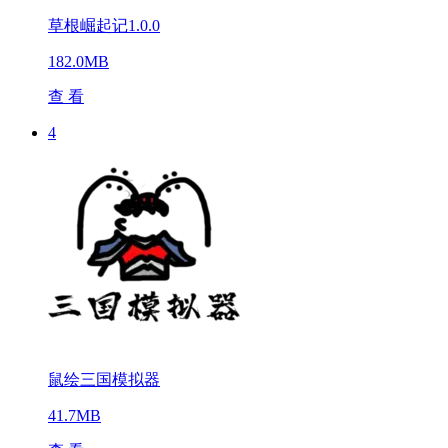
草根崛起记1.0.0
182.0MB
查 看
4
鼠绘三国模拟器
41.7MB