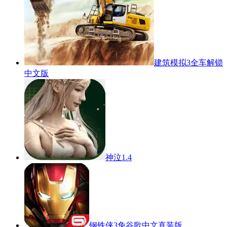
建筑模拟3全车解锁
中文版
神泣1.4
钢铁侠3免谷歌中文直装版