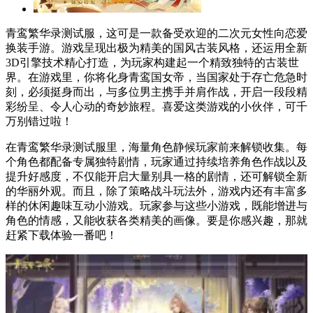
青鸾繁华录测试服，这可是一款备受欢迎的二次元女性向恋爱
换装手游。游戏呈现出极为精美的国风古装风格，还运用全新
3D引擎技术精心打造，为玩家构建起一个精致独特的古装世
界。在游戏里，你将化身青鸾国女帝，当国家处于存亡危急时
刻，必须挺身而出，与多位男主携手并肩作战，开启一段段精
彩纷呈、令人心动的奇妙旅程。喜爱这类游戏的小伙伴，可千
万别错过啦！
在青鸾繁华录测试服里，海量角色静候玩家前来解锁收集。每
个角色都配备专属独特剧情，玩家通过持续培养角色作战以及
提升好感度，不仅能开启大量别具一格的剧情，还可解锁全新
的华丽外观。而且，除了策略战斗玩法外，游戏内还有丰富多
样的休闲趣味互动小游戏。玩家参与这些小游戏，既能增进与
角色的情感，又能收获各类精美的画像。要是你感兴趣，那就
赶紧下载体验一番吧！