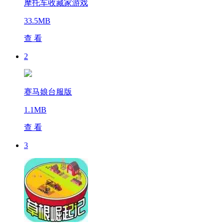
摩托车收藏家游戏
33.5MB
查 看
2
赛马娘台服版
1.1MB
查 看
3