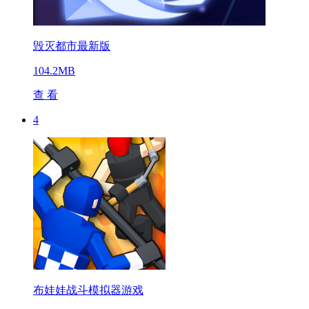
毁灭都市最新版
104.2MB
查 看
4
布娃娃战斗模拟器游戏