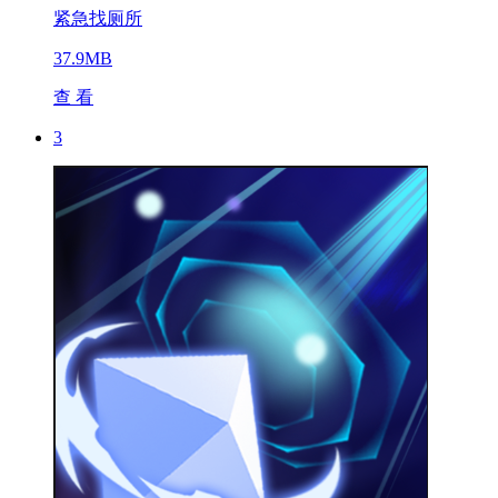
紧急找厕所
37.9MB
查 看
3