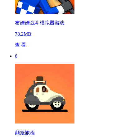
布娃娃战斗模拟器游戏
78.2MB
查 看
6
颠簸旅程