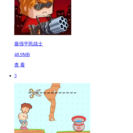
最强平民战士
48.9MB
查 看
3