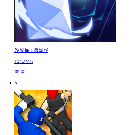
毁灭都市最新版
104.2MB
查 看
5