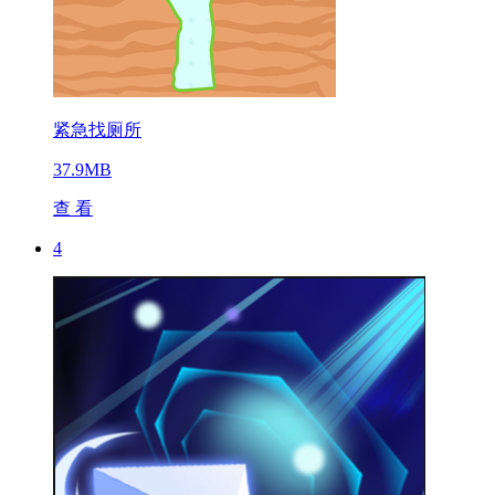
紧急找厕所
37.9MB
查 看
4