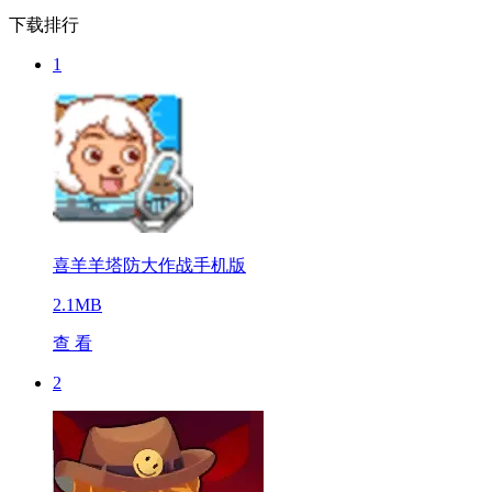
下载排行
1
喜羊羊塔防大作战手机版
2.1MB
查 看
2