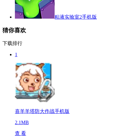
粘液实验室2手机版
猜你喜欢
下载排行
1
喜羊羊塔防大作战手机版
2.1MB
查 看