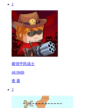
2
最强平民战士
48.9MB
查 看
3