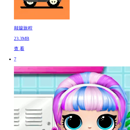
颠簸旅程
23.3MB
查 看
7