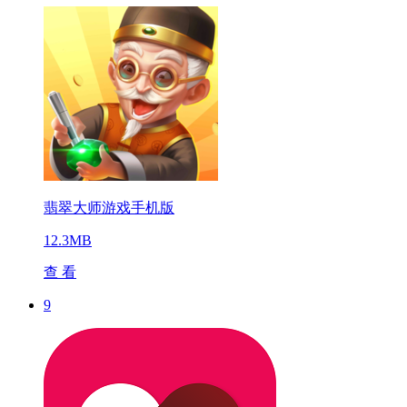
翡翠大师游戏手机版
12.3MB
查 看
9