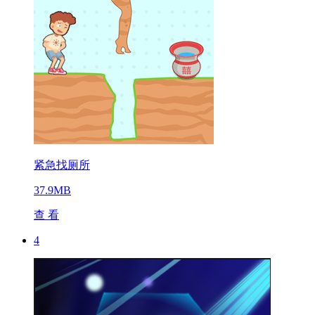
紧急找厕所
37.9MB
查 看
4