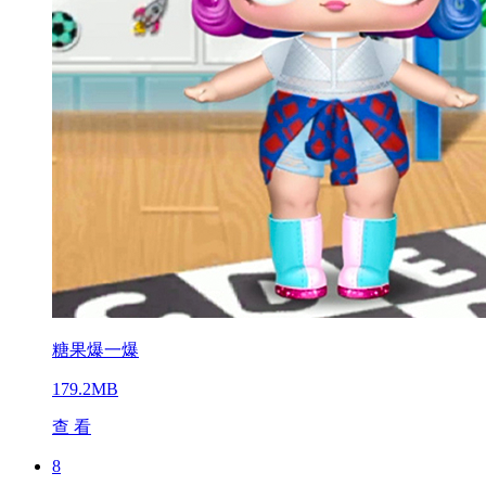
糖果爆一爆
179.2MB
查 看
8