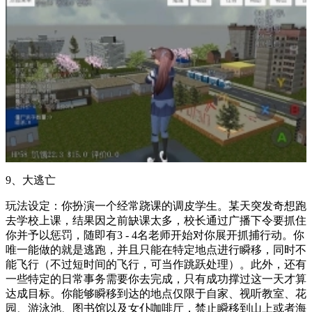
9、大逃亡
玩法设定：你扮演一个经常跷课的调皮学生。某天突发奇想跑
去学校上课，结果因之前缺课太多，校长通过广播下令要抓住
你并予以惩罚，随即有3 - 4名老师开始对你展开抓捕行动。你
唯一能做的就是逃跑，并且只能在特定地点进行瞬移，同时不
能飞行（不过短时间的飞行，可当作跳跃处理）。此外，还有
一些特定的日常事务需要你去完成，只有成功撑过这一天才算
达成目标。你能够瞬移到达的地点仅限于自家、视听教室、花
园、游泳池、图书馆以及女仆咖啡厅，禁止瞬移到山上或者海