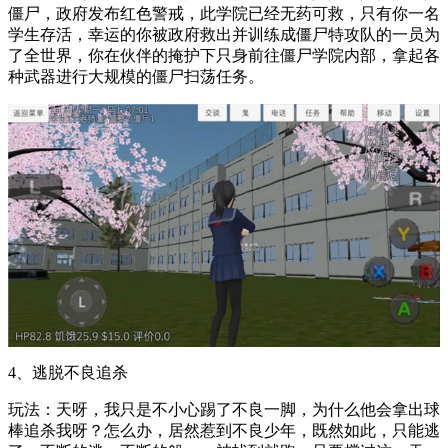
僵尸，政府发布红色警戒，此学院已经无药可救，只有你一名
学生存活，幸运的你被政府救出并训练成僵尸特攻队的一员为
了全世界，你在伙伴的掩护下只身前往僵尸学院内部，拿起各
种武器进行大规模的僵尸扫荡任务。
4、逃脱不良追杀
玩法：天呀，我只是不小心踢了不良一脚，为什么他会拿出球
棒追杀我呀？怎么办，居然惹到不良少年，既然如此，只能逃