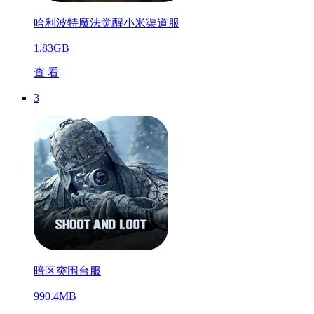
哈利波特魔法觉醒小米渠道服
1.83GB
查 看
3
暗区突围台服
990.4MB