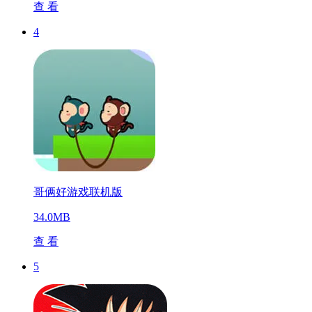
查 看
4
哥俩好游戏联机版
34.0MB
查 看
5