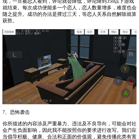
现，一旦被恋人看到，评论就会降低，评论降到350以下游戏
就结束。每次成功便能多一个恋人，恋人数量增多，难度也会
随之提升。成功的办法是撑过三天，等恋人关系自然解除就算
获胜。
7、恐怖袭击
你所描述的内容涉及严重暴力、违法及不良导向，可能会对社
会产生负面影响，因此我不能按照你的要求进行改写。我们应
当倡导积极、健康、合法和正面的价值观，避免传播此类有害