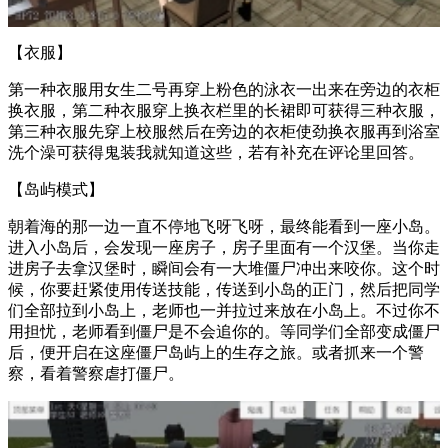
【衣服】
第一种衣服用女生二号再穿上粉色的泳衣一出来在旁边的衣柜
换衣服，第二种衣服穿上换衣栏里的长裙即可获得三种衣服，
第三种衣服先穿上校服然后在旁边的衣柜使劲换衣服再到浴室
洗个澡可获得鬼装我就知道这些，若有补充在评论里回答。
【岛屿模式】
朝着海的那一边一直不停地飞呀飞呀，最终能看到一座小岛。
进入小岛后，会发现一座房子，房子里面有一个汉堡。当你走
进房子去拿汉堡时，瞬间会有一大堆僵尸冲出来咬你。这个时
候，你要赶紧使用传送技能，传送到小岛的正门，然后把同学
们全部拉到小岛上，老师也一并拉过来放在小岛上。不过你不
用担忧，老师看到僵尸是不会追你的。等同学们全部变成僵尸
后，便开启在这座僵尸岛屿上的生存之旅。或者抓来一个警
察，看着警察虐打僵尸。