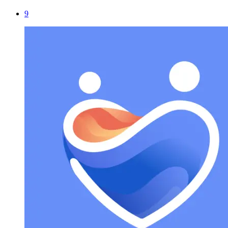
AirBrush安卓版
381.7MB
查 看
9