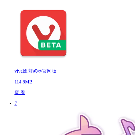
winrar旧版本
4.6MB
查 看
6