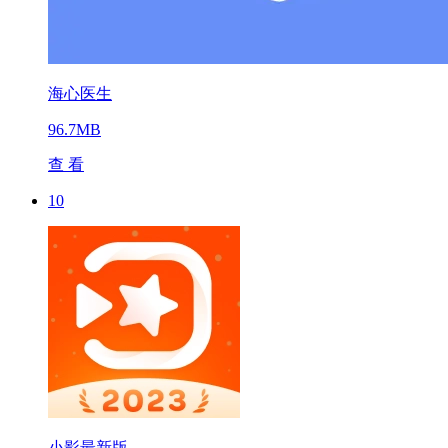
海心医生
96.7MB
查 看
10