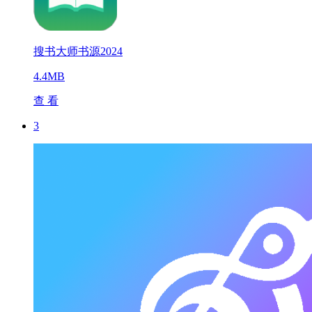
搜书大师书源2024
4.4MB
查 看
3