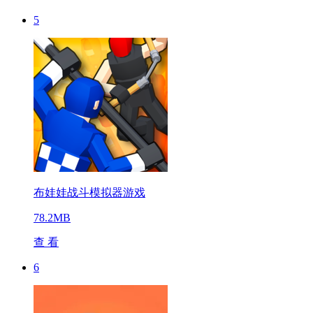
5
布娃娃战斗模拟器游戏
78.2MB
查 看
6