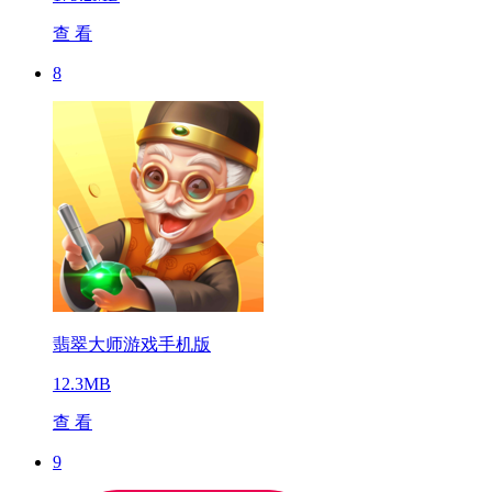
查 看
8
翡翠大师游戏手机版
12.3MB
查 看
9