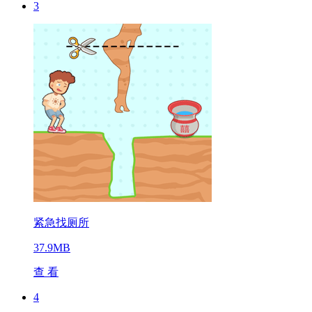
3
紧急找厕所
37.9MB
查 看
4