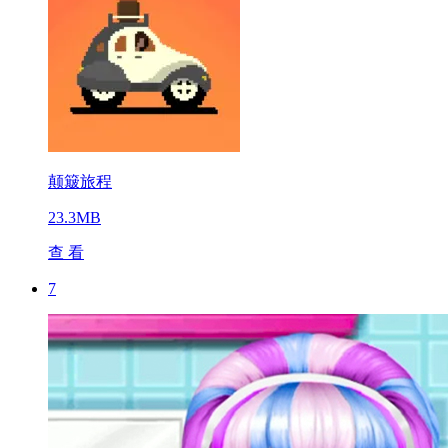
颠簸旅程
23.3MB
查 看
7