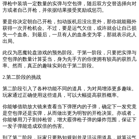
弹枪中装填一定数量的实弹与空包弹，随后双方交替选择向对
方或者自己开枪，并依据结果接受奖励或惩罚。
要是你决定朝自己开枪，扣动扳机后没出意外，那你就能额外
获得一次开枪机会。不过，要是运气欠佳，或许就会让自己损
失一个血条。到最后，一旦有人的血条变为零，那就表示此人
出局。
此仅为恶魔轮盘游戏的预热阶段。于第一阶段，只要把实弹与
空包弹的数量计算妥当，身为先手方的你便拥有较高的获胜几
率。然而，真正的趣味实则在于第二阶段。
2.第二阶段的挑战
第二阶段引入了各种功能不同的道具，为对局增添更多趣味。
玩家通过正确使用这些道具，可以大幅提高获胜概率。
你能够借助放大镜来查看当下弹匣内的子弹，确定下一发究竟
是空包弹还是实弹，从而做出更为明智的开枪决策。亦或者，
你能够用刀子割掉枪管，增大霰弹枪子弹的爆炸范围，保证下
一发子弹能造成双倍的伤害。
到了第二阶段，玩家只要熟知规则并灵活运用道具，就算运气