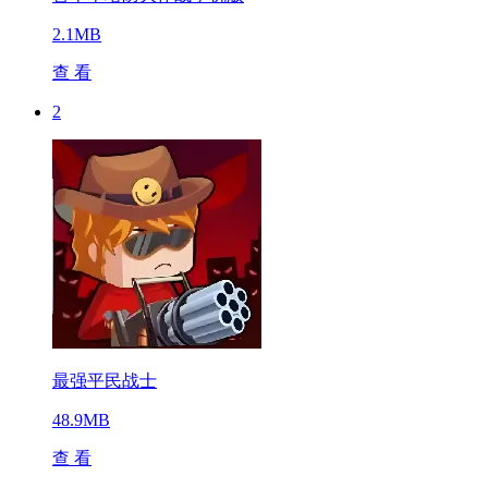
2.1MB
查 看
2
最强平民战士
48.9MB
查 看