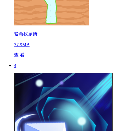
紧急找厕所
37.9MB
查 看
4