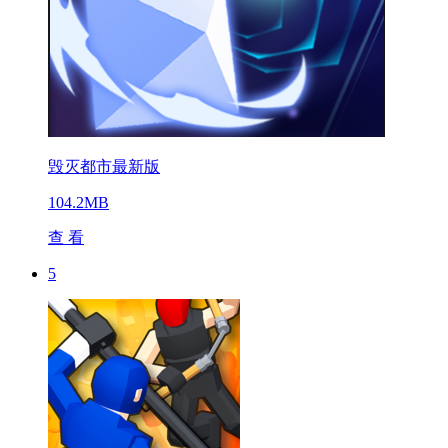
毁灭都市最新版
104.2MB
查 看
5