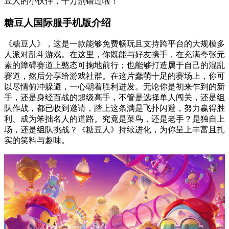
豆人的小伙伴，千万别错过啦！
糖豆人国际服手机版介绍
《糖豆人》，这是一款能够免费畅玩且支持跨平台的大规模多
人派对乱斗游戏。在这里，你既能与好友携手，在充满夸张元
素的障碍赛道上憨态可掬地前行；也能够打造属于自己的混乱
赛道，然后分享给游戏社群。在这片蠢萌十足的赛场上，你可
以尽情俯冲躲避，一心朝着胜利进发。无论你是初来乍到的新
手，还是身经百战的超级高手，不管是选择单人闯关，还是组
队作战，都已收到邀请，踏上这条满是飞扑闪避，努力赢得胜
利、成为笨拙名人的道路。究竟是菜鸟，还是老手？是独自上
场，还是组队挑战？《糖豆人》持续进化，为你呈上丰富且扎
实的笑料与趣味。