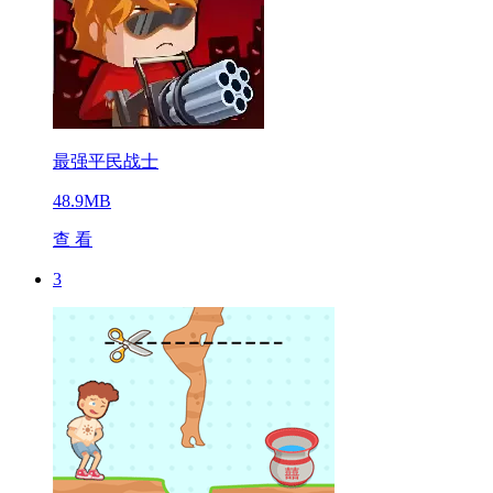
最强平民战士
48.9MB
查 看
3