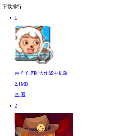
下载排行
1
喜羊羊塔防大作战手机版
2.1MB
查 看
2