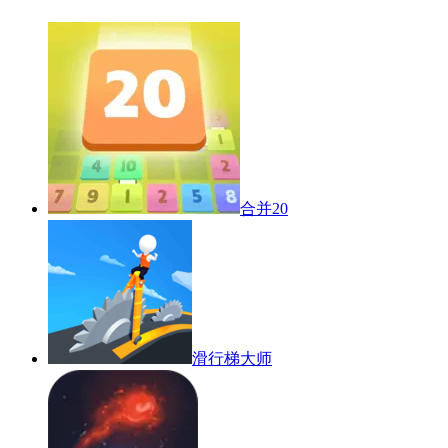
合并20
滑行梯大师