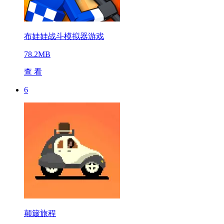
布娃娃战斗模拟器游戏
78.2MB
查 看
6
颠簸旅程