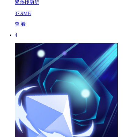
紧急找厕所
37.9MB
查 看
4