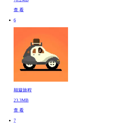
查 看
6
颠簸旅程
23.3MB
查 看
7