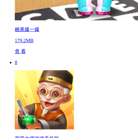
糖果爆一爆
179.2MB
查 看
8