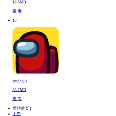
12.6MB
查 看
10
amongus
38.2MB
查 看
网站首页
|
手游
|