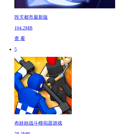
毁灭都市最新版
104.2MB
查 看
5
布娃娃战斗模拟器游戏
78.2MB