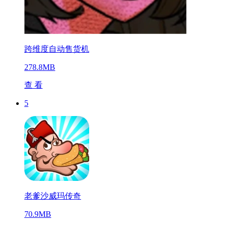
跨维度自动售货机
278.8MB
查 看
5
老爹沙威玛传奇
70.9MB