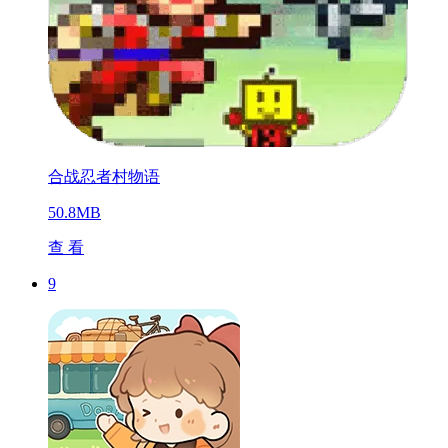
合战忍者村物语
50.8MB
查 看
9