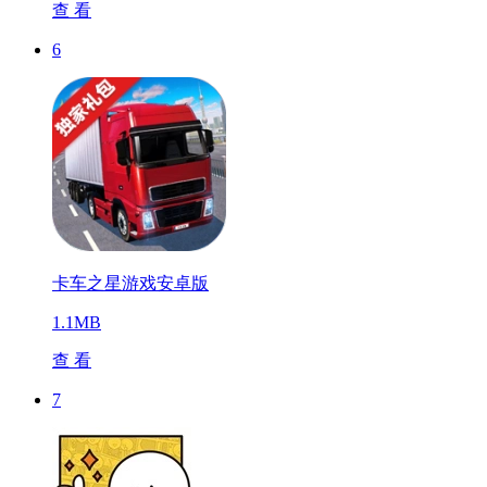
查 看
6
卡车之星游戏安卓版
1.1MB
查 看
7