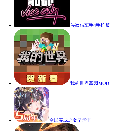
侠盗猎车手4手机版
我的世界墓园MOD
全民养成之女皇陛下