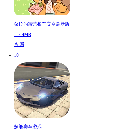
朵拉的露营餐车安卓最新版
117.4MB
查 看
10
超能赛车游戏