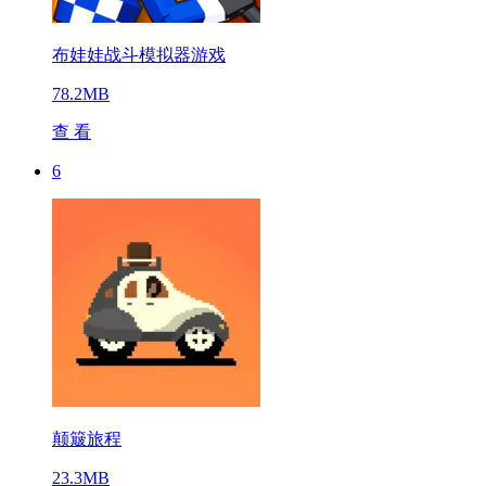
布娃娃战斗模拟器游戏
78.2MB
查 看
6
颠簸旅程
23.3MB