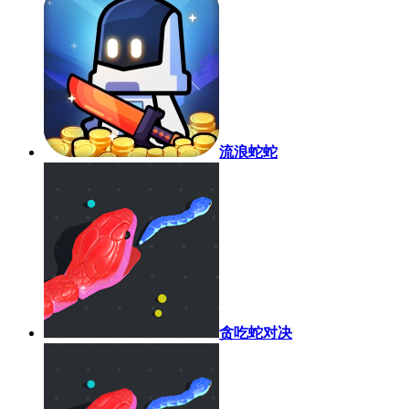
流浪蛇蛇
贪吃蛇对决