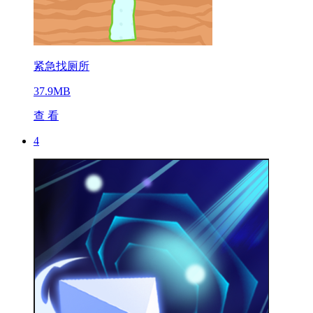
紧急找厕所
37.9MB
查 看
4