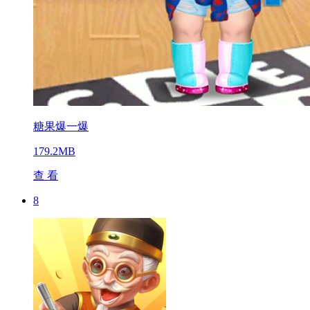
糖果爆一爆
179.2MB
查 看
8