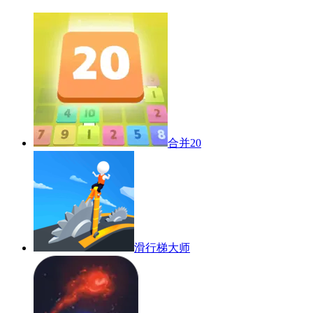
合并20
滑行梯大师