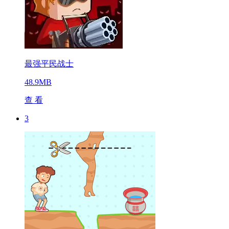
最强平民战士
48.9MB
查 看
3