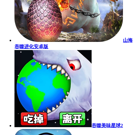
山海
吞噬进化安卓版
吞噬美味星球2