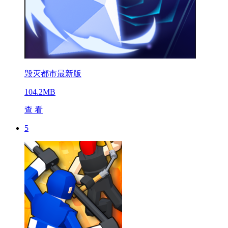
毁灭都市最新版
104.2MB
查 看
5