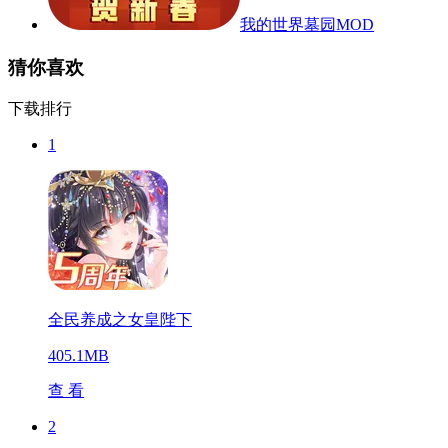
我的世界墓园MOD
猜你喜欢
下载排行
1
全民养成之女皇陛下
405.1MB
查 看
2