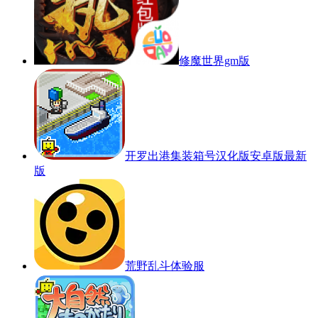
修魔世界gm版
开罗出港集装箱号汉化版安卓版最新
版
荒野乱斗体验服