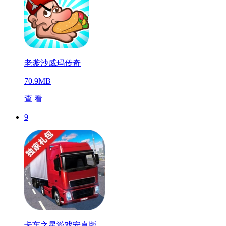
老爹沙威玛传奇
70.9MB
查 看
9
卡车之星游戏安卓版