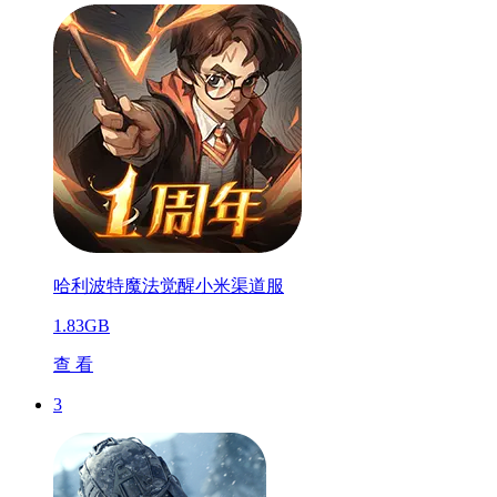
哈利波特魔法觉醒小米渠道服
1.83GB
查 看
3