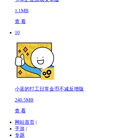
1.1MB
查 看
10
小蓝的打工日常金币不减反增版
240.5MB
查 看
网站首页
|
手游
|
专题