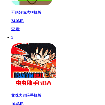
哥俩好游戏联机版
34.0MB
查 看
5
龙珠大冒险手机版
10.4MB