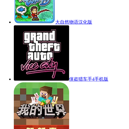
大自然物语汉化版
侠盗猎车手4手机版