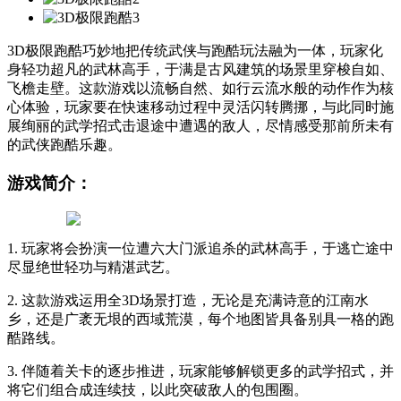
3D极限跑酷巧妙地把传统武侠与跑酷玩法融为一体，玩家化
身轻功超凡的武林高手，于满是古风建筑的场景里穿梭自如、
飞檐走壁。这款游戏以流畅自然、如行云流水般的动作作为核
心体验，玩家要在快速移动过程中灵活闪转腾挪，与此同时施
展绚丽的武学招式击退途中遭遇的敌人，尽情感受那前所未有
的武侠跑酷乐趣。
游戏简介：
1. 玩家将会扮演一位遭六大门派追杀的武林高手，于逃亡途中
尽显绝世轻功与精湛武艺。
2. 这款游戏运用全3D场景打造，无论是充满诗意的江南水
乡，还是广袤无垠的西域荒漠，每个地图皆具备别具一格的跑
酷路线。
3. 伴随着关卡的逐步推进，玩家能够解锁更多的武学招式，并
将它们组合成连续技，以此突破敌人的包围圈。