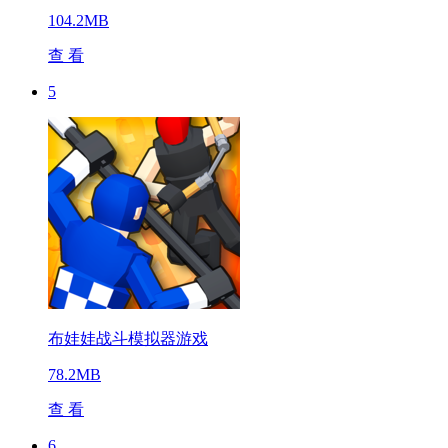
104.2MB
查 看
5
布娃娃战斗模拟器游戏
78.2MB
查 看
6