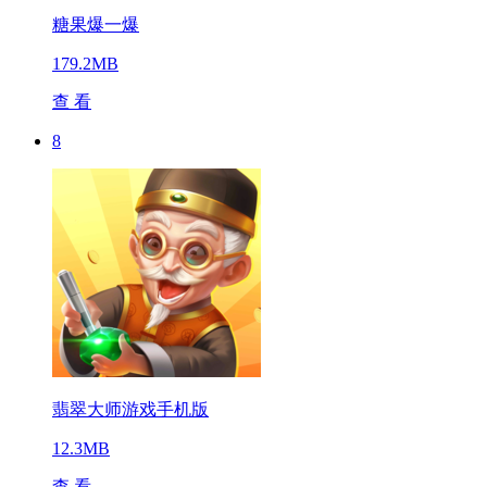
糖果爆一爆
179.2MB
查 看
8
翡翠大师游戏手机版
12.3MB
查 看