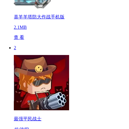
喜羊羊塔防大作战手机版
2.1MB
查 看
2
最强平民战士