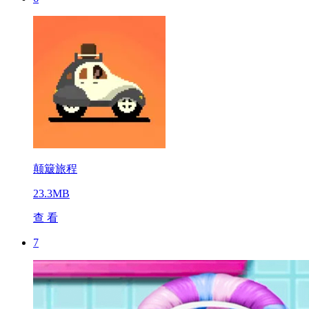
颠簸旅程
23.3MB
查 看
7