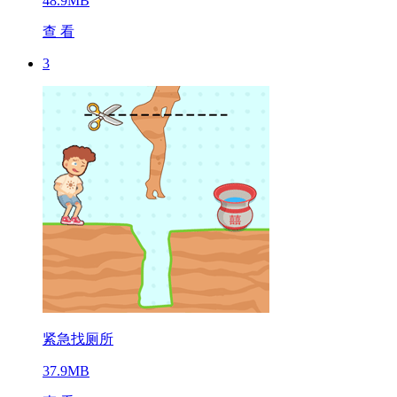
48.9MB
查 看
3
紧急找厕所
37.9MB