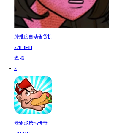
跨维度自动售货机
278.8MB
查 看
8
老爹沙威玛传奇