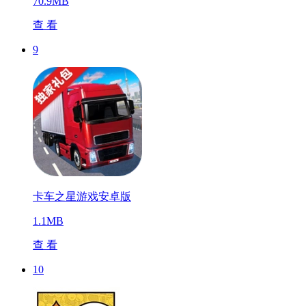
70.9MB
查 看
9
卡车之星游戏安卓版
1.1MB
查 看
10