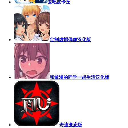
去吧皮卡丘
定制虚拟偶像汉化版
和散漫的同学一起生活汉化版
奇迹变态版