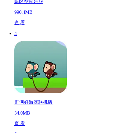
暗区突围台服
990.4MB
查 看
4
哥俩好游戏联机版
34.0MB
查 看