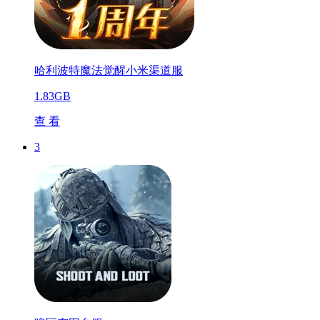
哈利波特魔法觉醒小米渠道服
1.83GB
查 看
3