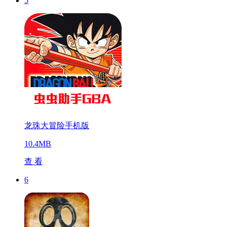
5
龙珠大冒险手机版
10.4MB
查 看
6