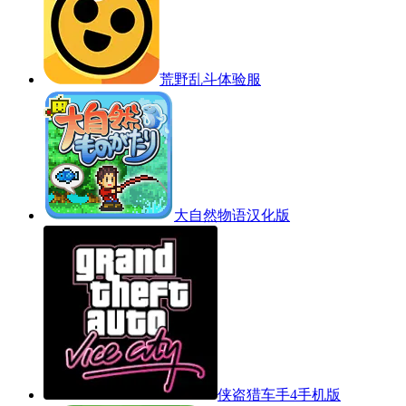
荒野乱斗体验服
大自然物语汉化版
侠盗猎车手4手机版