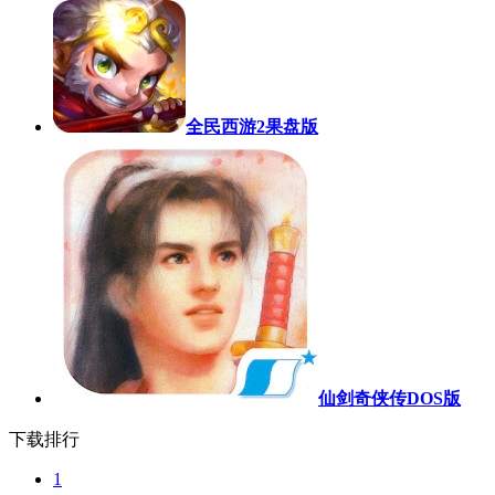
全民西游2果盘版
仙剑奇侠传DOS版
下载排行
1