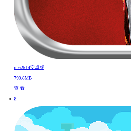
nba2k14安卓版
790.8MB
查 看
8