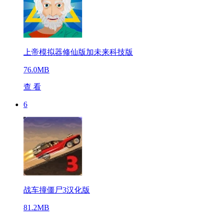
上帝模拟器修仙版加未来科技版
76.0MB
查 看
6
战车撞僵尸3汉化版
81.2MB