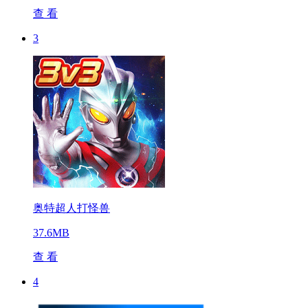
查 看
3
奥特超人打怪兽
37.6MB
查 看
4