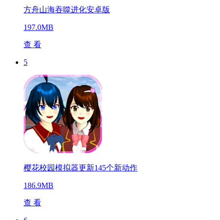
方舟山海吞噬进化安卓版
197.0MB
查 看
5
樱花校园模拟器更新145个新动作
186.9MB
查 看