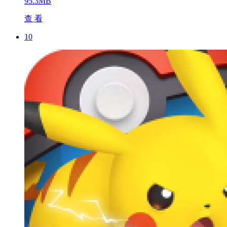
95.3MB
查 看
10