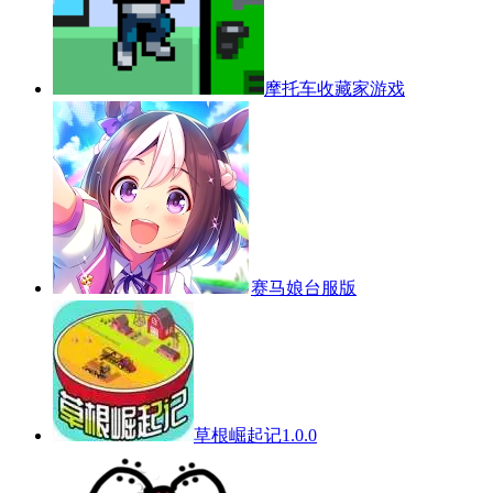
摩托车收藏家游戏
赛马娘台服版
草根崛起记1.0.0