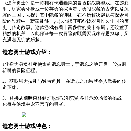
《遗忘勇士》是一款拥有卡通画风的冒险挑战类游戏。在游戏
里，玩家会化身成一位英勇的探险者，勇闯深藏的古迹以及沉
寂的王国，去揭开其中隐藏的谜团。在不断解决谜题与探索冒
险的过程中，玩家能够一步步地揭开那些被岁月长久尘封的历
史与传奇故事。这款游戏有着丰富多样的关卡布局，还设置了
精妙的机关，以此保证每一次冒险都既需要玩家深思熟虑，又
充满着无穷的乐趣。
遗忘勇士游戏介绍：
1化身为身负神秘使命的遗忘勇士，于遗忘之地开启一段披荆
斩棘的冒险征程。
2、获取强大技能与独特道具，在遗忘之地铸就令人敬畏的传
奇英雄。
3、迎接从幽暗森林到炽热熔岩洞穴的多样危险场景的挑战，
化身在绝境中永不言弃的勇者。
遗忘勇士游戏特色：