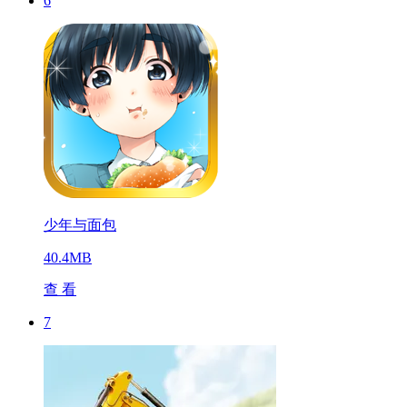
6
少年与面包
40.4MB
查 看
7