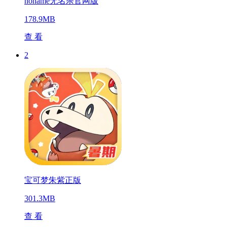
noname无名杀官网版
178.9MB
查 看
2
宝可梦朱紫正版
301.3MB
查 看