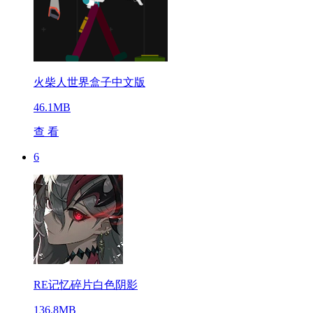
火柴人世界盒子中文版
46.1MB
查 看
6
RE记忆碎片白色阴影
136.8MB