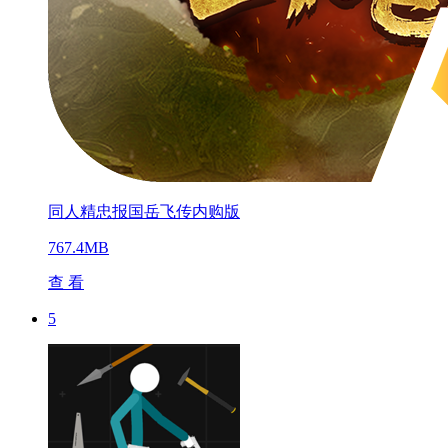
同人精忠报国岳飞传内购版
767.4MB
查 看
5