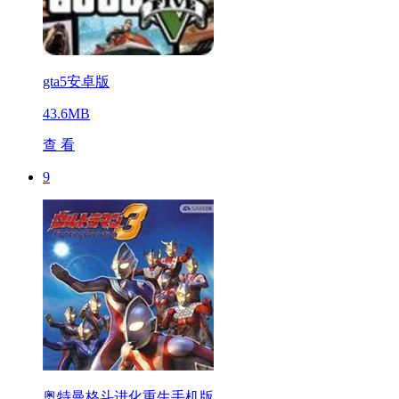
gta5安卓版
43.6MB
查 看
9
奥特曼格斗进化重生手机版