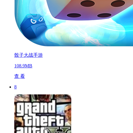
骰子大战手游
108.9MB
查 看
8