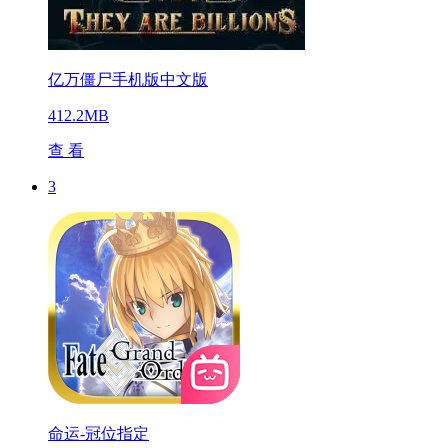
亿万僵尸手机版中文版
412.2MB
查 看
3
命运-冠位指定