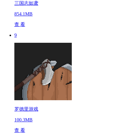
三国志如鸢
854.1MB
查 看
9
罗德里游戏
100.3MB
查 看