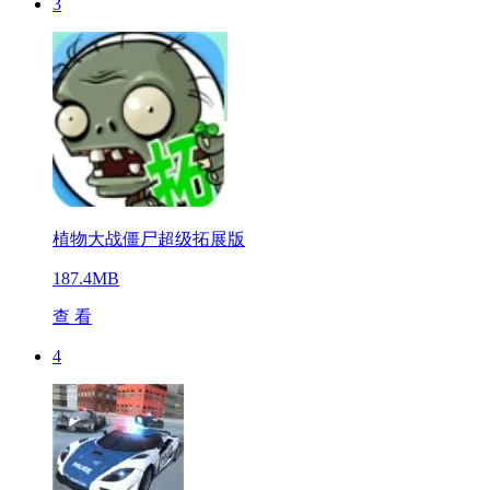
3
植物大战僵尸超级拓展版
187.4MB
查 看
4