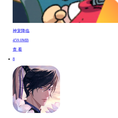
神宠降临
459.0MB
查 看
8