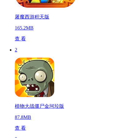
屠魔西游积天版
165.2MB
查 看
2
植物大战僵尸金坷垃版
87.8MB
查 看