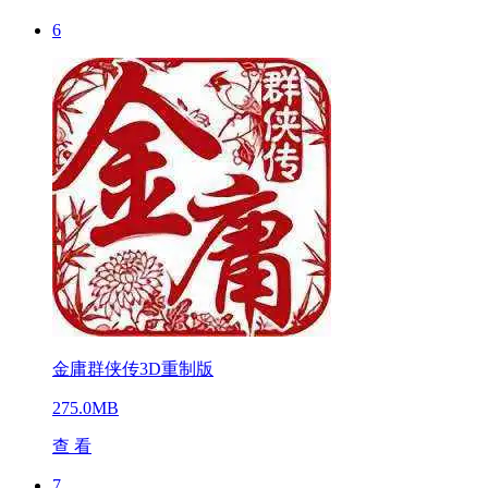
6
金庸群侠传3D重制版
275.0MB
查 看
7