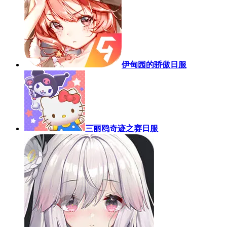
伊甸园的骄傲日服
三丽鸥奇迹之赛日服