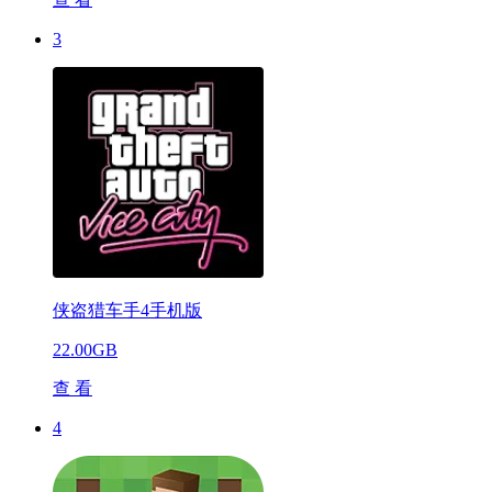
3
侠盗猎车手4手机版
22.00GB
查 看
4