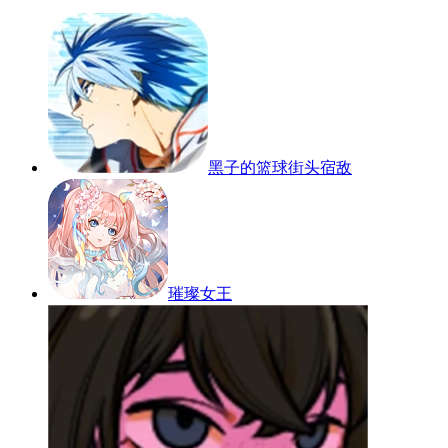
黑子的篮球街头宿敌
璀璨女王