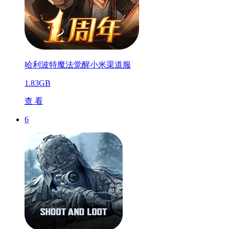
哈利波特魔法觉醒小米渠道服
1.83GB
查 看
6