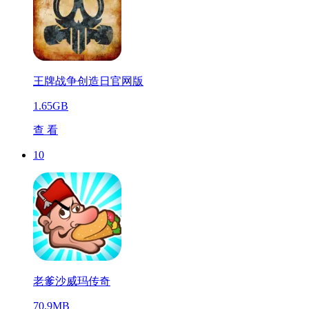
王牌战争创造日官网版
1.65GB
查 看
10
老爹沙威玛传奇
70.9MB