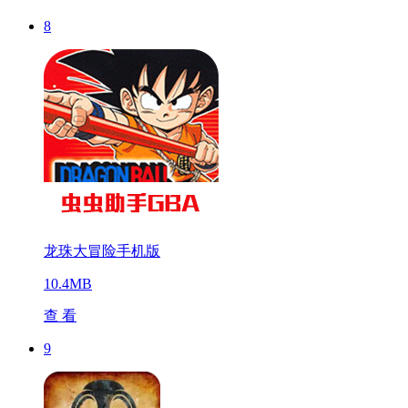
8
龙珠大冒险手机版
10.4MB
查 看
9