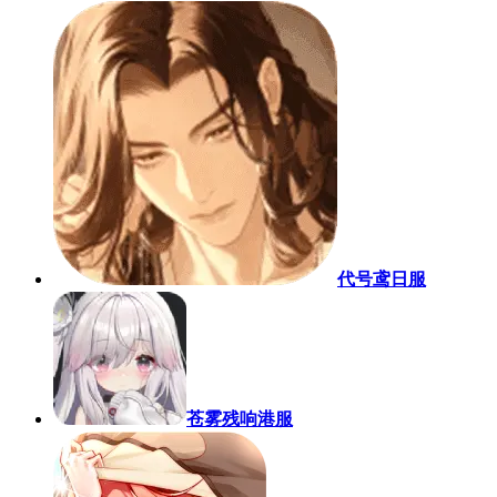
代号鸢日服
苍雾残响港服