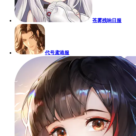
苍雾残响日服
代号鸢港服