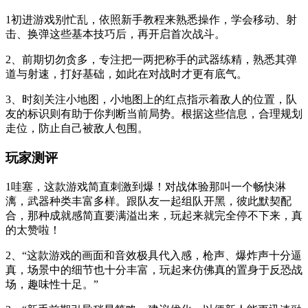
1初进游戏别忙乱，依照新手教程来熟悉操作，学会移动、射
击、换弹这些基本技巧后，再开启首次战斗。
2、前期切勿贪多，专注把一两把称手的武器练精，熟悉其弹
道与射速，打好基础，如此在对战时才更有底气。
3、时刻关注小地图，小地图上的红点指示着敌人的位置，队
友的标识则有助于你判断当前局势。根据这些信息，合理规划
走位，防止自己被敌人包围。
玩家测评
1哇塞，这款游戏简直刺激到爆！对战体验那叫一个畅快淋
漓，武器种类丰富多样。跟队友一起组队开黑，彼此默契配
合，那种成就感简直要满溢出来，玩起来就完全停不下来，真
的太赞啦！
2、“这款游戏的画面和音效极具代入感，枪声、爆炸声十分逼
真，场景中的细节也十分丰富，玩起来仿佛真的置身于反恐战
场，趣味性十足。”