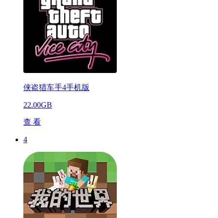
侠盗猎车手4手机版
22.00GB
查 看
4