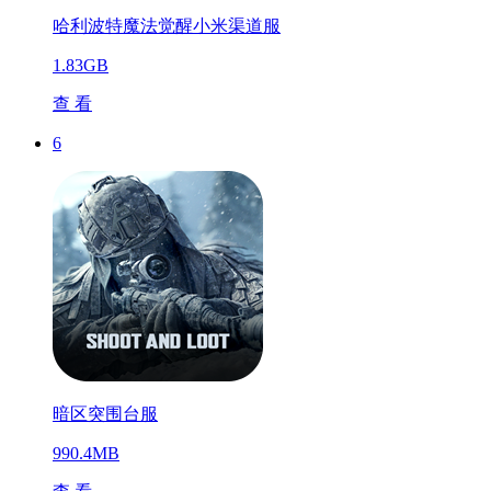
哈利波特魔法觉醒小米渠道服
1.83GB
查 看
6
暗区突围台服
990.4MB