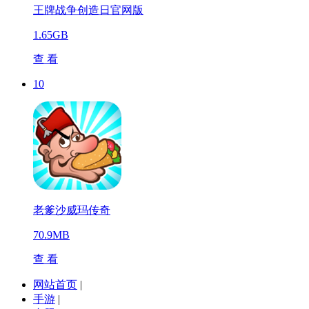
王牌战争创造日官网版
1.65GB
查 看
10
老爹沙威玛传奇
70.9MB
查 看
网站首页
|
手游
|