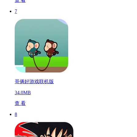
查 看
7
哥俩好游戏联机版
34.0MB
查 看
8