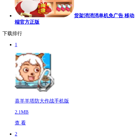
货架消消消单机免广告 移动
端官方正版
下载排行
1
喜羊羊塔防大作战手机版
2.1MB
查 看
2