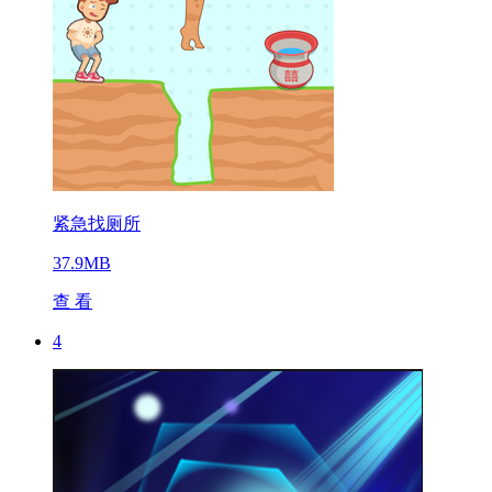
紧急找厕所
37.9MB
查 看
4