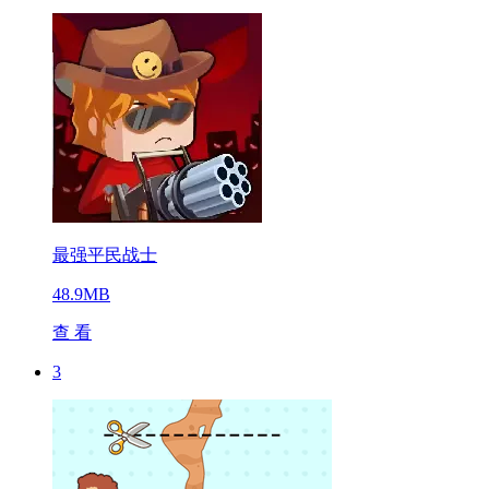
最强平民战士
48.9MB
查 看
3