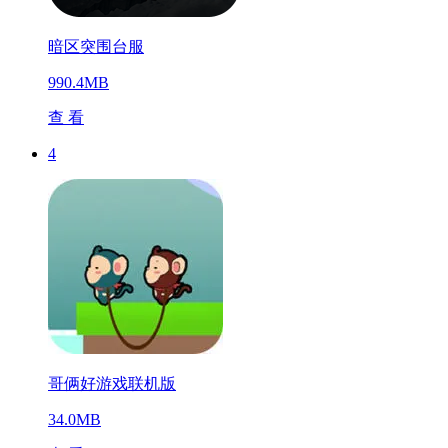
暗区突围台服
990.4MB
查 看
4
哥俩好游戏联机版
34.0MB