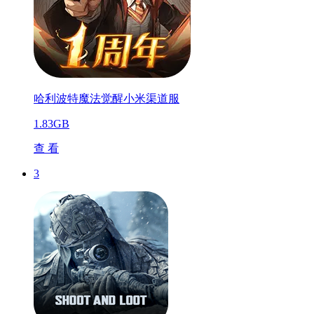
哈利波特魔法觉醒小米渠道服
1.83GB
查 看
3