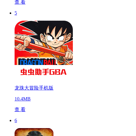
查 看
5
龙珠大冒险手机版
10.4MB
查 看
6