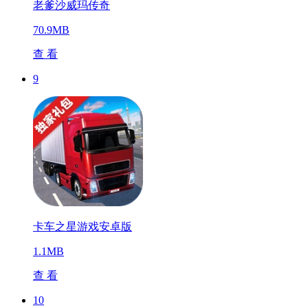
老爹沙威玛传奇
70.9MB
查 看
9
卡车之星游戏安卓版
1.1MB
查 看
10