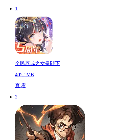
1
全民养成之女皇陛下
405.1MB
查 看
2