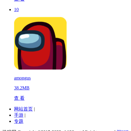
10
amongus
38.2MB
查 看
网站首页
|
手游
|
专题