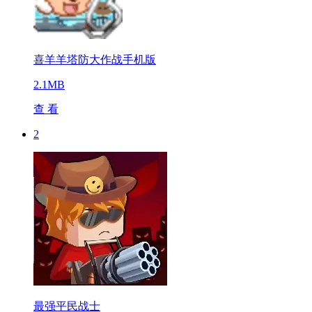
喜羊羊塔防大作战手机版
2.1MB
查 看
2
最强平民战士