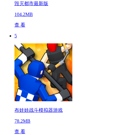
毁灭都市最新版
104.2MB
查 看
5
布娃娃战斗模拟器游戏
78.2MB
查 看