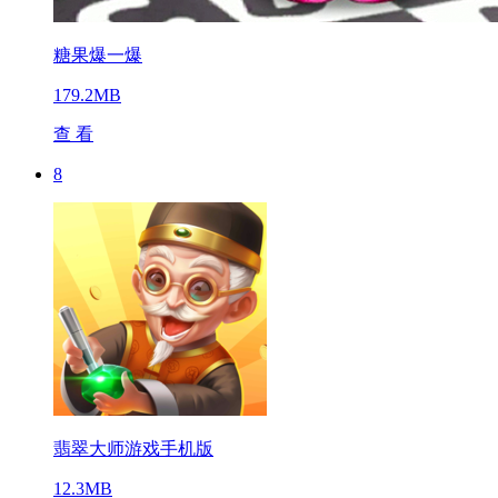
糖果爆一爆
179.2MB
查 看
8
翡翠大师游戏手机版
12.3MB