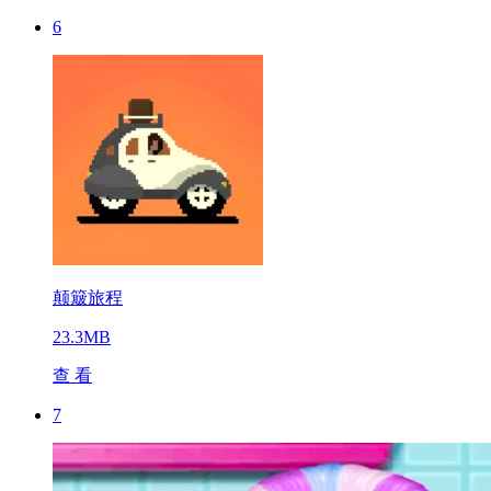
6
颠簸旅程
23.3MB
查 看
7