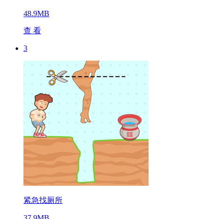
48.9MB
查 看
3
紧急找厕所
37.9MB