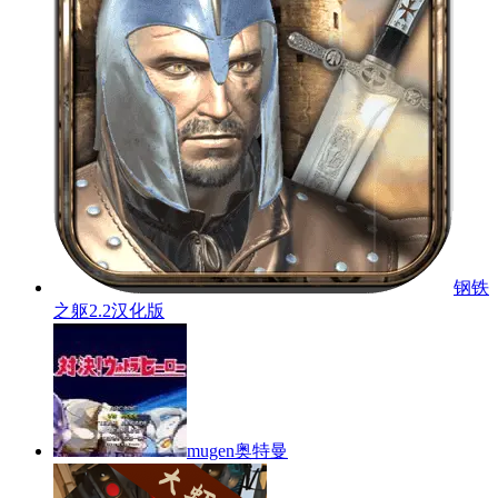
钢铁
之躯2.2汉化版
mugen奥特曼