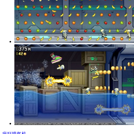
疯狂喷气机