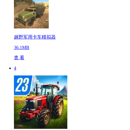
越野军用卡车模拟器
36.1MB
查 看
4