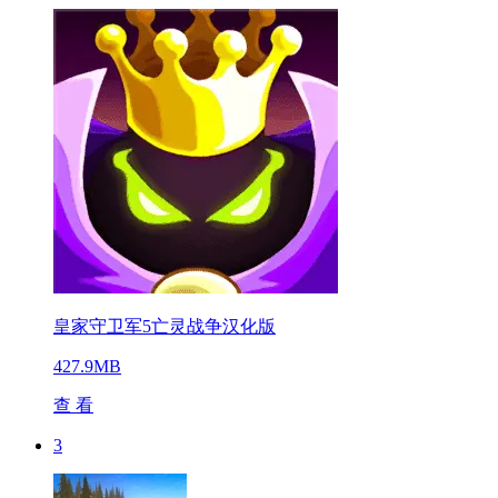
皇家守卫军5亡灵战争汉化版
427.9MB
查 看
3