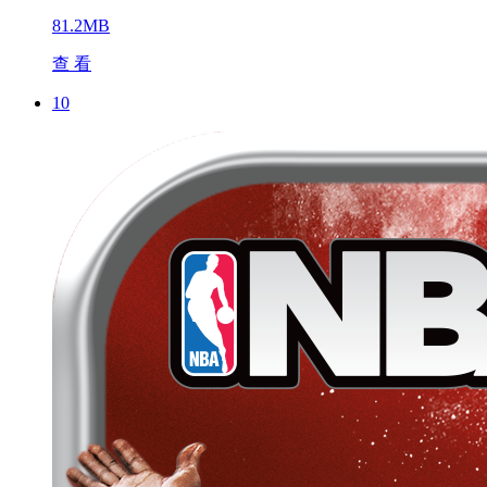
81.2MB
查 看
10