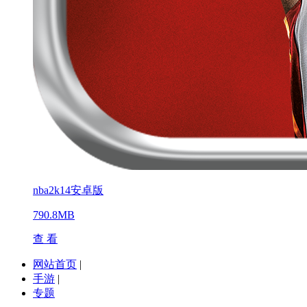
nba2k14安卓版
790.8MB
查 看
网站首页
|
手游
|
专题