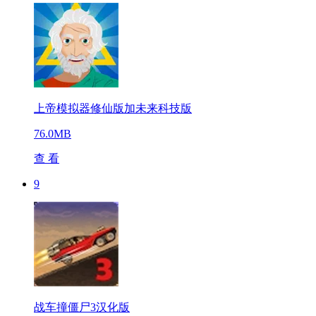
上帝模拟器修仙版加未来科技版
76.0MB
查 看
9
战车撞僵尸3汉化版