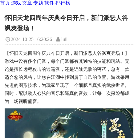
首页
游戏
文章
专题
软件
排行榜
怀旧天龙四周年庆典今日开启，新门派恶人谷
飒爽登场！
2024-10-25 16:20:26
lull
【怀旧天龙四周年庆典今日开启，新门派恶人谷飒爽登场！】
游戏中设有多个门派，每个门派都有其独特的技能和玩法。无
论是擅长远程攻击的逍遥派，还是近战无敌的丐帮，总有一款
适合您的风格，让您在江湖中找到属于自己的位置。游戏采用
先进的图形技术，为玩家呈现了一个细腻且真实的武侠世界。
同时，配以动人心弦的音乐和逼真的音效，让每一次探险都成
为一场视听盛宴。