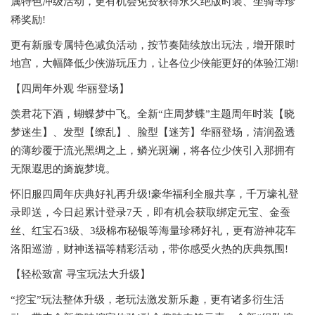
属特色冲级活动，更有机会免费获得永久绝版时装、坐骑等珍
稀奖励!
更有新服专属特色减负活动，按节奏陆续放出玩法，增开限时
地宫，大幅降低少侠游玩压力，让各位少侠能更好的体验江湖!
【四周年外观 华丽登场】
羡君花下酒，蝴蝶梦中飞。全新“庄周梦蝶”主题周年时装【晓
梦迷生】、发型【缭乱】、脸型【迷芳】华丽登场，清润盈透
的薄纱覆于流光黑绸之上，鳞光斑斓，将各位少侠引入那拥有
无限遐思的旖旎梦境。
怀旧服四周年庆典好礼再升级!豪华福利全服共享，千万壕礼登
录即送，今日起累计登录7天，即有机会获取绑定元宝、金蚕
丝、红宝石3级、3级棉布秘银等海量珍稀好礼，更有游神花车
洛阳巡游，财神送福等精彩活动，带你感受火热的庆典氛围!
【轻松致富 寻宝玩法大升级】
“挖宝”玩法整体升级，老玩法激发新乐趣，更有诸多衍生活