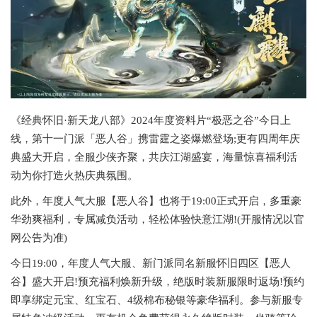
《经典怀旧·新天龙八部》2024年度资料片“极恶之谷”今日上
线，第十一门派「恶人谷」携雷霆之姿爆燃登场;更有四周年庆
典盛大开启，全服少侠齐聚，共庆江湖盛宴，海量惊喜福利活
动为你打造火热庆典氛围。
此外，年度人气大服【恶人谷】也将于19:00正式开启，多重豪
华劲爽福利，专属减负活动，轻松体验快意江湖!(开服情况以官
网公告为准)
今日19:00，年度人气大服、新门派同名新服怀旧四区【恶人
谷】盛大开启!预充福利焕新升级，绝版时装新服限时返场!预约
即享绑定元宝、红宝石、4级棉布秘银等豪华福利。参与新服专