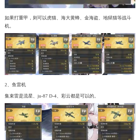
如果打重甲，则可以虎猫、海大黄蜂、金海盗、地狱猫等战斗
机。
2、鱼雷机
集束雷是流星、ju-87 D-4、彩云都是可以的。