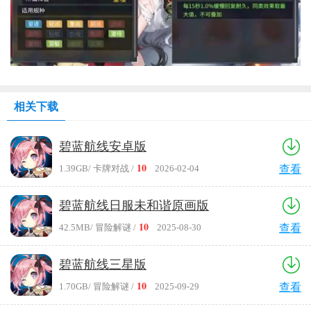
相关下载
碧蓝航线安卓版
10
1.39GB
/ 卡牌对战 /
2026-02-04
查看
碧蓝航线日服未和谐原画版
10
42.5MB
/ 冒险解谜 /
2025-08-30
查看
碧蓝航线三星版
10
1.70GB
/ 冒险解谜 /
2025-09-29
查看