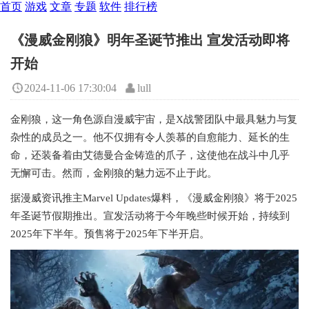
首页
游戏
文章
专题
软件
排行榜
《漫威金刚狼》明年圣诞节推出 宣发活动即将
开始
2024-11-06 17:30:04
lull
金刚狼，这一角色源自漫威宇宙，是X战警团队中最具魅力与复
杂性的成员之一。他不仅拥有令人羡慕的自愈能力、延长的生
命，还装备着由艾德曼合金铸造的爪子，这使他在战斗中几乎
无懈可击。然而，金刚狼的魅力远不止于此。
据漫威资讯推主Marvel Updates爆料，《漫威金刚狼》将于2025
年圣诞节假期推出。宣发活动将于今年晚些时候开始，持续到
2025年下半年。预售将于2025年下半开启。