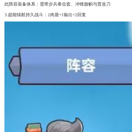
此阵容装备体系：需带步兵拳击套、冲锋旗帜与普攻刀
3.超能续航持久战斗：2肉盾+1输出+2回复