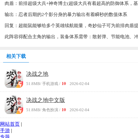
肉盾：前排超级大兵+神奇博士(超级大兵有着超高的防御体系，
输出：忍者后期的2个影分身的暴力输出有着瞬秒的数值体系
回复：超能鼠能够给多个英雄续航能量，奇妙仙子可为前排肉盾
此阵容得配合主角的输出，装备体系需带：散射弹、节能电池、
相关下载
决战之地
10
51.8MB
/ 手机游戏 /
2026-02-04
决战之地中文版
10
51.8MB
/ 角色扮演 /
2026-02-04
网站首页
|
手游
|
专题