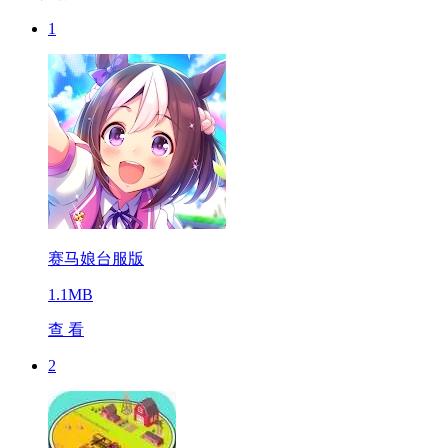
1
赛马娘台服版
1.1MB
查 看
2