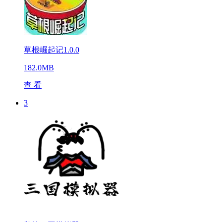
草根崛起记1.0.0
182.0MB
查 看
3