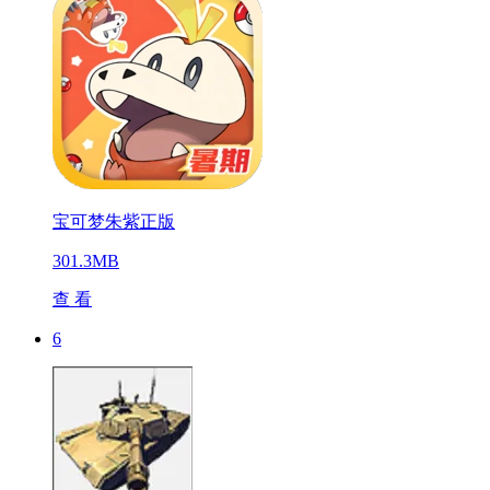
宝可梦朱紫正版
301.3MB
查 看
6