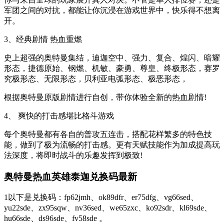
军团之间的对抗，都能让你沉浸在游戏世界中，快乐得不想离
开。
3、经典剧情 热血重燃
史上超强的奥特曼集结，迪迦空中、强力、复合、煌闪、暗耀
形态，捷德原始、钢燃、机敏、豪勇、尊皇、终极形态，赛罗
究极形态、无限形态，贝利亚电弧形态、极恶形态，
根据奥特曼原版剧情进行自创，带你体验全新的热血剧情!
4、 爽快的打击感堪比格斗游戏
每个奥特曼都有各自的普攻五连击，搭配花样繁多的特色技
能，做到了极为流畅的打击感。更有天赋技能作为加成提高玩
法深度，将即时战斗的乐趣发挥到极致!
奥特曼热血英雄泰迦兑换码最新
1以下是兑换码：fp62jmh、ok89dfr、er75dfg、vg66sed、
yu22sde、zx95sqw、nv36sed、we65zxc、ko92sdr、kl69sde、
hu66sde、ds96sde、fv58sde 。