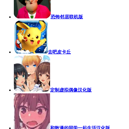
恐怖邻居联机版
去吧皮卡丘
定制虚拟偶像汉化版
和散漫的同学一起生活汉化版