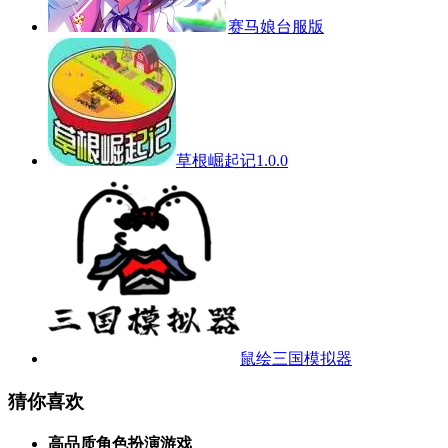
赛马娘台服版
草根崛起记1.0.0
鼠绘三国模拟器
猜你喜欢
高品质角色扮演游戏