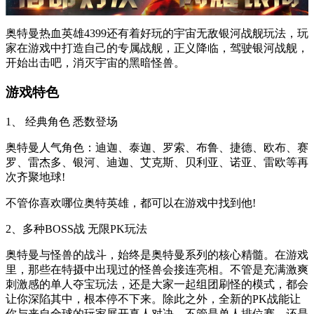
奥特曼热血英雄4399还有着好玩的宇宙无敌银河战舰玩法，玩
家在游戏中打造自己的专属战舰，正义降临，驾驶银河战舰，
开始出击吧，消灭宇宙的黑暗怪兽。
游戏特色
1、 经典角色 悉数登场
奥特曼人气角色：迪迦、泰迦、罗索、布鲁、捷德、欧布、赛
罗、雷杰多、银河、迪迦、艾克斯、贝利亚、诺亚、雷欧等再
次齐聚地球!
不管你喜欢哪位奥特英雄，都可以在游戏中找到他!
2、多种BOSS战 无限PK玩法
奥特曼与怪兽的战斗，始终是奥特曼系列的核心精髓。在游戏
里，那些在特摄中出现过的怪兽会接连亮相。不管是充满激爽
刺激感的单人夺宝玩法，还是大家一起组团刷怪的模式，都会
让你深陷其中，根本停不下来。除此之外，全新的PK战能让
你与来自全球的玩家展开真人对决。不管是单人排位赛，还是