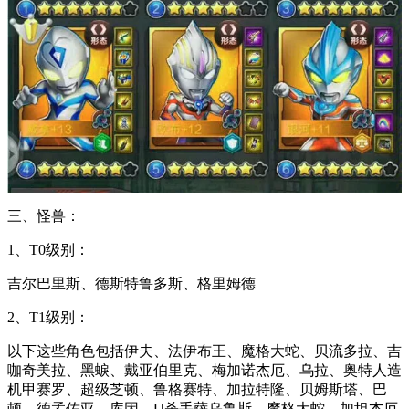
三、怪兽：
1、T0级别：
吉尔巴里斯、德斯特鲁多斯、格里姆德
2、T1级别：
以下这些角色包括伊夫、法伊布王、魔格大蛇、贝流多拉、吉
咖奇美拉、黑蜧、戴亚伯里克、梅加诺杰厄、乌拉、奥特人造
机甲赛罗、超级芝顿、鲁格赛特、加拉特隆、贝姆斯塔、巴
顿、德孟佐亚、库因、U杀手萨乌鲁斯、魔格大蛇、加坦杰厄