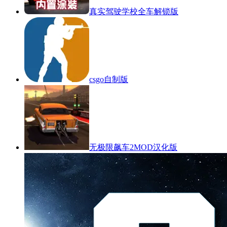
真实驾驶学校全车解锁版
csgo自制版
无极限飙车2MOD汉化版