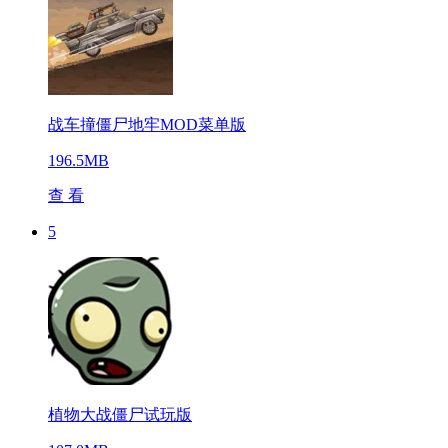
战车撞僵尸地牢MOD菜单版
196.5MB
查 看
5
植物大战僵尸试玩版