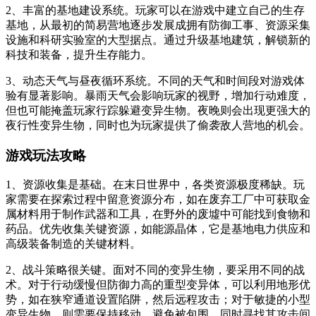
2、丰富的基地建设系统。玩家可以在游戏中建立自己的生存
基地，从最初的简易营地逐步发展成拥有防御工事、资源采集
设施和科研实验室的大型据点。通过升级基地建筑，解锁新的
科技和装备，提升生存能力。
3、动态天气与昼夜循环系统。不同的天气和时间段对游戏体
验有显著影响。暴雨天气会影响玩家的视野，增加行动难度，
但也可能掩盖玩家行踪躲避变异生物。夜晚则会出现更强大的
夜行性变异生物，同时也为玩家提供了偷袭敌人营地的机会。
游戏玩法攻略
1、资源收集是基础。在末日世界中，各类资源极度稀缺。玩
家需要在探索过程中留意资源分布，如在废弃工厂中可获取金
属材料用于制作武器和工具，在野外的废墟中可能找到食物和
药品。优先收集关键资源，如能源晶体，它是基地电力供应和
高级装备制造的关键材料。
2、战斗策略很关键。面对不同的变异生物，要采用不同的战
术。对于行动缓慢但防御力高的重型变异体，可以利用地形优
势，如在狭窄通道设置陷阱，然后远程攻击；对于敏捷的小型
变异生物，则需要保持移动，避免被包围，同时寻找其攻击间