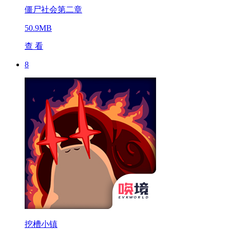
僵尸社会第二章
50.9MB
查 看
8
挖槽小镇