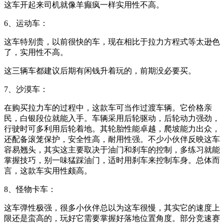
这车开起来司机就像羊癫疯一样实用性不高。
6、运动车：
这车特别贵，以前很快的车，现在相比于拉力方程式等太逊色
了，实用性不高。
这三辆车都建议后期有闲钱升着玩的，前期没必要买。
7、沙漠车：
在购买拉力车的过程中，这款车可当作过渡车辆。它价格亲
民，白银段位就能入手。车辆采用后轮驱动，后轮动力强劲，
行驶时可多利用后轮着地。其轮胎性能卓越，爬坡能力出众，
还配备滚笼保护，安全性高，耐用性强。不少小伙伴反映这车
容易翘头，其实这主要取决于油门和刹车的控制，多练习就能
掌握技巧，别一味猛踩油门，适时用刹车来控制车身。总体而
言，这款车实用性颇高。
8、怪物卡车：
这车弹性极强，很多小伙伴总以为这车很慢，其实它的速度上
限还是蛮高的，玩好它需要掌握好落地位置角度。部分竞速赛