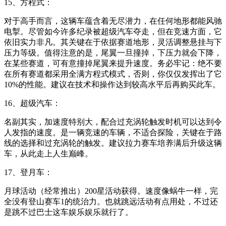
15、方程式：
对于高手而言，这辆车蕴含着无尽潜力，在任何地形都能风驰
电掣。尽管如今许多纪录被超级汽车夺走，但在竞速方面，它
依旧实力非凡。其关键在于依据赛道地形，灵活调整悬挂与下
压力等级。值得注意的是，尾翼一旦撞掉，下压力就会下降，
在某些赛道，可有意撞掉尾翼来提升速度。务必牢记：绝不要
在所有赛道都采用全满方程式模式，否则，你仅仅发挥出了它
10%的性能。建议在技术和操作达到较高水平后再购买此车。
16、超级汽车：
名副其实，加速度特别大，配合过充涡轮触发时机可以达到令
人发指的速度。是一辆竞速的车辆，不适合探险，关键在于路
线的选择和过充涡轮的触发。建议拉力赛车培养满后升级这辆
车，从此走上人生巅峰。
17、登月车：
月球活动（经常推出）200星活动获得。速度像蜗牛一样，完
全没有登山赛车1的统治力。也就跳远活动有点用处，不过还
是跳不过巴士这车娱乐娱乐就行了。