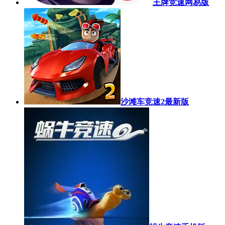
王牌竞速网易版
沙滩车竞速2最新版