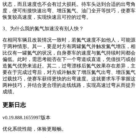
状态，而且速度也不会有过大损耗。待车头达到合适的出弯角
度，便可衔接快速出弯、增压氮气、油门全开等技巧，使赛车
恢复较高速度，实现快速且可控的过弯。
3、为什么我的氮气加速没有别人快？
在相同车辆且改装情况一致时，若氮气速度不如他人，可能源
于两种情形。其一，要是对方有两罐氮气并触发氮气增压，相
比仅有一罐氮气的状况，自身赛车的速度与氮气持续时间都会
偏低。此时，需思考能否在下一个弯道或直道，凭借技巧或创
造氮气优势来追赶。其二，过弯漂移后氮气效果存在差异，主
要在于完成过弯后，对方或许触发了增压氮气出弯、增压氮气
过载技巧，使赛车获得更快的出弯速度。这就要求车手掌握这
两种技巧，并结合更合理的走线线路，实现高速过弯从而提升
成绩。
更新日志
v0.19.888.1655997版本
优化系统性能，体验更顺畅。