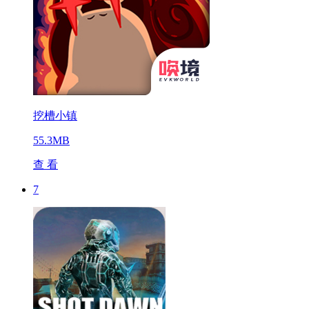
挖槽小镇
55.3MB
查 看
7