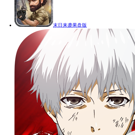
末日来袭果盘版