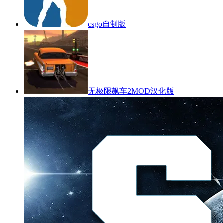
csgo自制版
无极限飙车2MOD汉化版