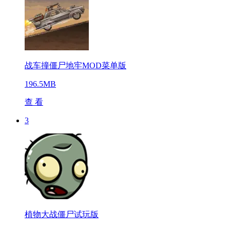
战车撞僵尸地牢MOD菜单版
196.5MB
查 看
3
植物大战僵尸试玩版