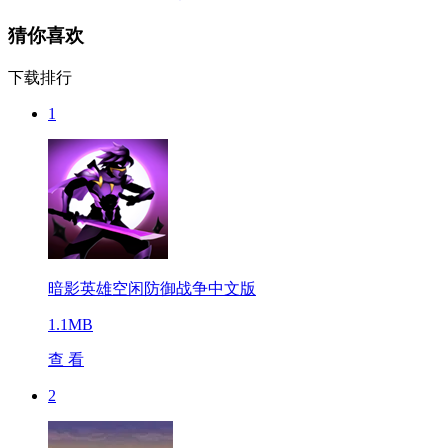
猜你喜欢
下载排行
1
暗影英雄空闲防御战争中文版
1.1MB
查 看
2