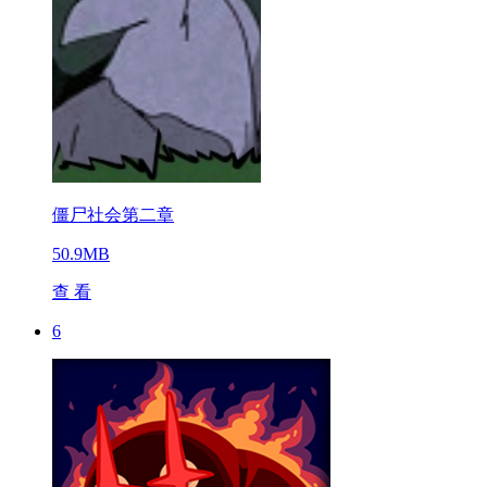
僵尸社会第二章
50.9MB
查 看
6