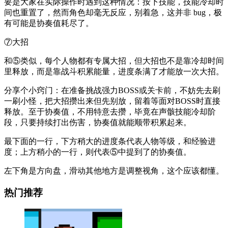
要是大家在实际操作时遇到这种情况：按下技能，技能冷却时
间也重置了，然而角色却毫无反应，别着急，这并非 bug，极
有可能是协奏值耗尽了。
⑦大招
和⑤类似，每个人物都有专属大招，但大招也不是靠冷却时间
里释放，而是靠战斗积累能量，进度条满了才能放一次大招。
分享个小窍门：在准备挑战强力BOSS或关卡前，不妨先去刷
一刷小怪，把大招攒出来但先别放，留着等面对BOSS时直接
释放。至于协奏值，不用特意去攒，毕竟在声骸技能冷却阶
段，只要持续打出伤害，协奏值就能顺带积累起来。
最下面的一行，下方稍大的进度条代表人物等级，和经验进
度；上方稍小的一行，则代表⑤中提到了的协奏值。
左下角是方向盘，滑动其他地方是调整视角，这个应该都懂。
热门推荐