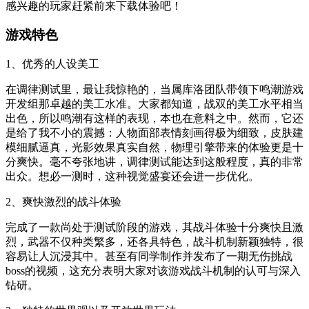
感兴趣的玩家赶紧前来下载体验吧！
游戏特色
1、优秀的人设美工
在调律测试里，最让我惊艳的，当属库洛团队带领下鸣潮游戏
开发组那卓越的美工水准。大家都知道，战双的美工水平相当
出色，所以鸣潮有这样的表现，本也在意料之中。然而，它还
是给了我不小的震撼：人物面部表情刻画得极为细致，皮肤建
模细腻逼真，光影效果真实自然，物理引擎带来的体验更是十
分爽快。毫不夸张地讲，调律测试能达到这般程度，真的非常
出众。想必一测时，这种视觉盛宴还会进一步优化。
2、爽快激烈的战斗体验
完成了一款尚处于测试阶段的游戏，其战斗体验十分爽快且激
烈，武器不仅种类繁多，还各具特色，战斗机制新颖独特，很
容易让人沉浸其中。甚至有同学制作并发布了一期无伤挑战
boss的视频，这充分表明大家对该游戏战斗机制的认可与深入
钻研。