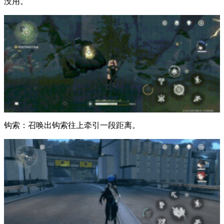
没用。
钩索：召唤出钩索往上牵引一段距离。