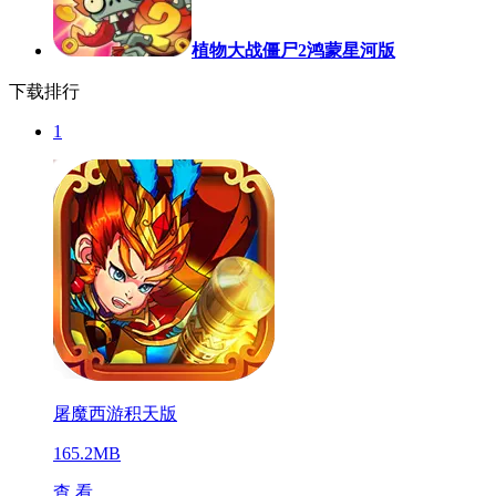
植物大战僵尸2鸿蒙星河版
下载排行
1
屠魔西游积天版
165.2MB
查 看