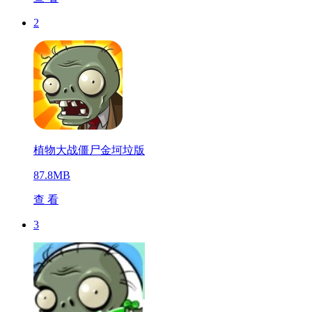
2
植物大战僵尸金坷垃版
87.8MB
查 看
3