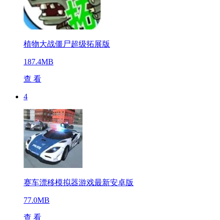
植物大战僵尸超级拓展版
187.4MB
查 看
4
赛车漂移模拟器游戏最新安卓版
77.0MB
查 看