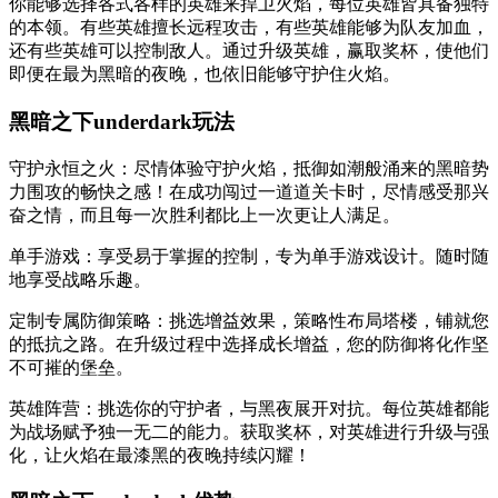
你能够选择各式各样的英雄来捍卫火焰，每位英雄皆具备独特
的本领。有些英雄擅长远程攻击，有些英雄能够为队友加血，
还有些英雄可以控制敌人。通过升级英雄，赢取奖杯，使他们
即便在最为黑暗的夜晚，也依旧能够守护住火焰。
黑暗之下underdark玩法
守护永恒之火：尽情体验守护火焰，抵御如潮般涌来的黑暗势
力围攻的畅快之感！在成功闯过一道道关卡时，尽情感受那兴
奋之情，而且每一次胜利都比上一次更让人满足。
单手游戏：享受易于掌握的控制，专为单手游戏设计。随时随
地享受战略乐趣。
定制专属防御策略：挑选增益效果，策略性布局塔楼，铺就您
的抵抗之路。在升级过程中选择成长增益，您的防御将化作坚
不可摧的堡垒。
英雄阵营：挑选你的守护者，与黑夜展开对抗。每位英雄都能
为战场赋予独一无二的能力。获取奖杯，对英雄进行升级与强
化，让火焰在最漆黑的夜晚持续闪耀！