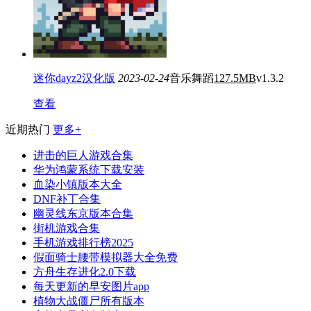
迷你dayz2汉化版
2023-02-24
音乐舞蹈
127.5MB
v1.3.2
查看
近期热门
更多+
进击的巨人游戏合集
华为鸿蒙系统下载安装
血染小镇版本大全
DNF补丁合集
幽灵线东京版本合集
街机游戏合集
手机游戏排行榜2025
假面骑士腰带模拟器大全免费
方舟生存进化2.0下载
每天更新的早安图片app
植物大战僵尸所有版本