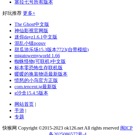
塞拉七号所有版本
好玩推荐
更多+
The Ghost中文版
神仙影视官网版
迷你dayz1.6.1中文版
混乱小镇popuv
甜瓜游乐场15.3版本7723(自带模组)
migatowemyworld 1.66
蜘蛛怪物(可联机)中文版
标本零恐怖生存联机版
暖暖的换装物语最新版本
愤怒的小鸟官方正版
com.tencent.ig最新版
g沙盒15.4.5版本
网站首页
|
手游
|
专题
快猴网 Copyright ©2015-2023 ok126.net All rights reserved
闽ICP
备2025086577号-4