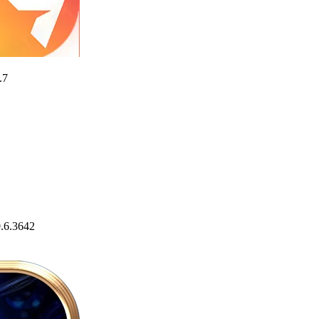
.7
.6.3642