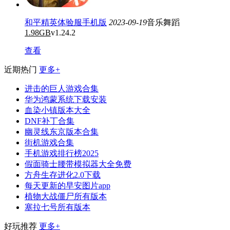
和平精英体验服手机版
2023-09-19
音乐舞蹈
1.98GB
v1.24.2
查看
近期热门
更多+
进击的巨人游戏合集
华为鸿蒙系统下载安装
血染小镇版本大全
DNF补丁合集
幽灵线东京版本合集
街机游戏合集
手机游戏排行榜2025
假面骑士腰带模拟器大全免费
方舟生存进化2.0下载
每天更新的早安图片app
植物大战僵尸所有版本
塞拉七号所有版本
好玩推荐
更多+